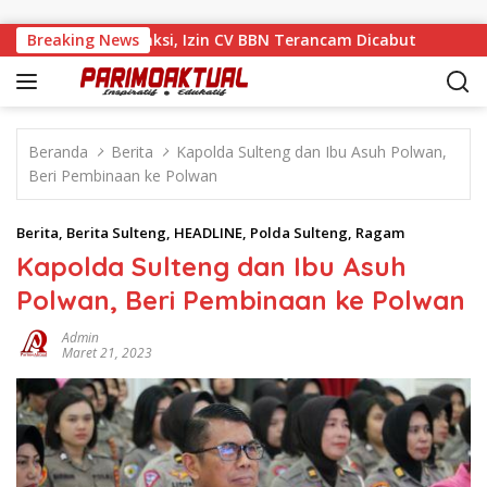
Langsung ke konten
 di Tengah Sanksi, Izin CV BBN Terancam Dicabut
Breaking News
Muham
Beranda
Berita
Kapolda Sulteng dan Ibu Asuh Polwan,
Beri Pembinaan ke Polwan
Berita
,
Berita Sulteng
,
HEADLINE
,
Polda Sulteng
,
Ragam
Kapolda Sulteng dan Ibu Asuh
Polwan, Beri Pembinaan ke Polwan
Admin
Maret 21, 2023