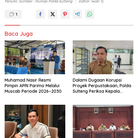
Penulis: Sumber : Humas Polda Sulteng
Editor: Iwan Tj
1
Baca Juga
Muhamad Nasir Resmi
Dalami Dugaan Korupsi
Pimpin APRI Parimo Melalui
Proyek Perpustakaan, Polda
Muscab Periode 2026–2030
Sulteng Periksa Kepala
BPKAD Parimo