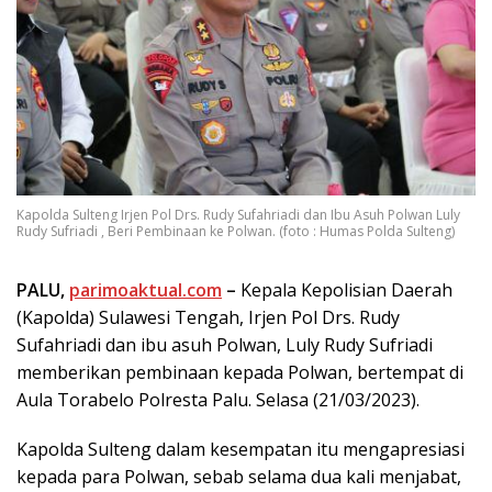
Kapolda Sulteng Irjen Pol Drs. Rudy Sufahriadi dan Ibu Asuh Polwan Luly
Rudy Sufriadi , Beri Pembinaan ke Polwan. (foto : Humas Polda Sulteng)
PALU,
parimoaktual.com
–
Kepala Kepolisian Daerah
(Kapolda) Sulawesi Tengah, Irjen Pol Drs. Rudy
Sufahriadi dan ibu asuh Polwan, Luly Rudy Sufriadi
memberikan pembinaan kepada Polwan, bertempat di
Aula Torabelo Polresta Palu. Selasa (21/03/2023).
Kapolda Sulteng dalam kesempatan itu mengapresiasi
kepada para Polwan, sebab selama dua kali menjabat,