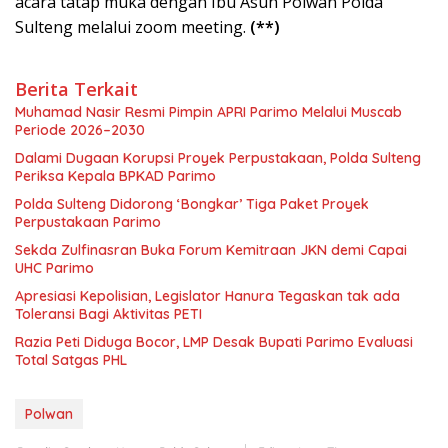
acara tatap muka dengan Ibu Asuh Polwan Polda
Sulteng melalui zoom meeting.
(**)
Berita Terkait
Muhamad Nasir Resmi Pimpin APRI Parimo Melalui Muscab
Periode 2026–2030
Dalami Dugaan Korupsi Proyek Perpustakaan, Polda Sulteng
Periksa Kepala BPKAD Parimo
Polda Sulteng Didorong ‘Bongkar’ Tiga Paket Proyek
Perpustakaan Parimo
Sekda Zulfinasran Buka Forum Kemitraan JKN demi Capai
UHC Parimo
Apresiasi Kepolisian, Legislator Hanura Tegaskan tak ada
Toleransi Bagi Aktivitas PETI
Razia Peti Diduga Bocor, LMP Desak Bupati Parimo Evaluasi
Total Satgas PHL
Polwan