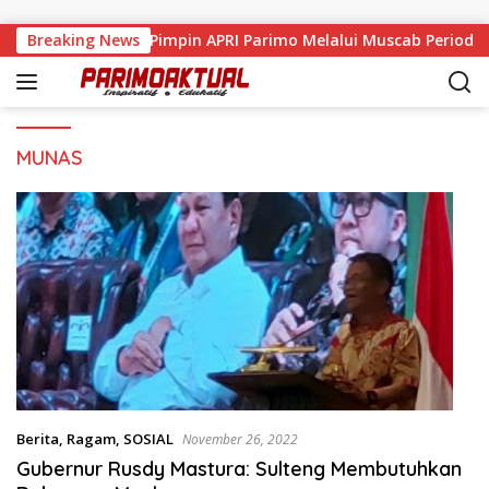
Langsung ke konten
mad Nasir Resmi Pimpin APRI Parimo Melalui Muscab Periode 2
Breaking News
MUNAS
Berita
,
Ragam
,
SOSIAL
November 26, 2022
Gubernur Rusdy Mastura: Sulteng Membutuhkan