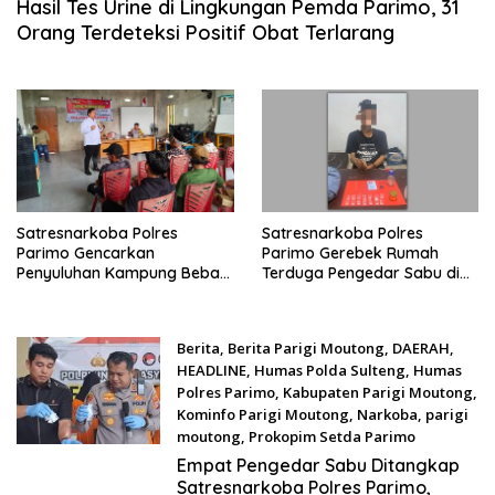
Hasil Tes Urine di Lingkungan Pemda Parimo, 31
Orang Terdeteksi Positif Obat Terlarang
Satresnarkoba Polres
Satresnarkoba Polres
Parimo Gencarkan
Parimo Gerebek Rumah
Penyuluhan Kampung Bebas
Terduga Pengedar Sabu di
Narkoba
Mepanga
Berita
,
Berita Parigi Moutong
,
DAERAH
,
HEADLINE
,
Humas Polda Sulteng
,
Humas
Polres Parimo
,
Kabupaten Parigi Moutong
,
Kominfo Parigi Moutong
,
Narkoba
,
parigi
moutong
,
Prokopim Setda Parimo
September 24, 2025
Empat Pengedar Sabu Ditangkap
Satresnarkoba Polres Parimo,