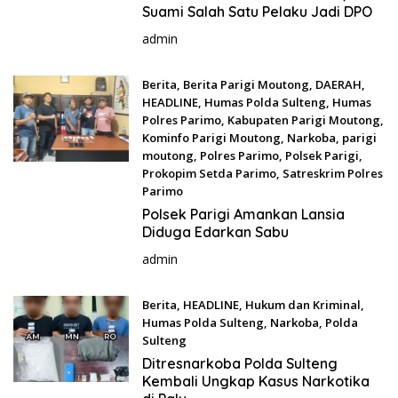
Suami Salah Satu Pelaku Jadi DPO
admin
Berita
,
Berita Parigi Moutong
,
DAERAH
,
HEADLINE
,
Humas Polda Sulteng
,
Humas
Polres Parimo
,
Kabupaten Parigi Moutong
,
Kominfo Parigi Moutong
,
Narkoba
,
parigi
moutong
,
Polres Parimo
,
Polsek Parigi
,
Prokopim Setda Parimo
,
Satreskrim Polres
Parimo
September 10, 2025
Polsek Parigi Amankan Lansia
Diduga Edarkan Sabu
admin
Berita
,
HEADLINE
,
Hukum dan Kriminal
,
Humas Polda Sulteng
,
Narkoba
,
Polda
Sulteng
Maret 25, 2025
Ditresnarkoba Polda Sulteng
Kembali Ungkap Kasus Narkotika