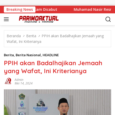
Langsung ke konten
n CV BBN Terancam Dicabut
Breaking News
Muhamad Nasir Resmi Pimpin
Beranda
Berita
PPIH akan Badalhajikan Jemaah yang
Wafat, Ini Kriterianya
Berita
,
Berita Nasional
,
HEADLINE
PPIH akan Badalhajikan Jemaah
yang Wafat, Ini Kriterianya
Admin
Mei 14, 2024