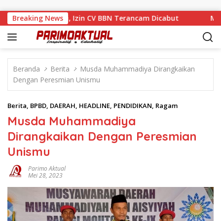
Langsung ke konten
 Tengah Sanksi, Izin CV BBN Terancam Dicabut
Breaking News
Muhamad
Beranda
Berita
Musda Muhammadiya Dirangkaikan
Dengan Peresmian Unismu
Berita
,
BPBD
,
DAERAH
,
HEADLINE
,
PENDIDIKAN
,
Ragam
Musda Muhammadiya
Dirangkaikan Dengan Peresmian
Unismu
Parimo Aktual
Mei 28, 2023