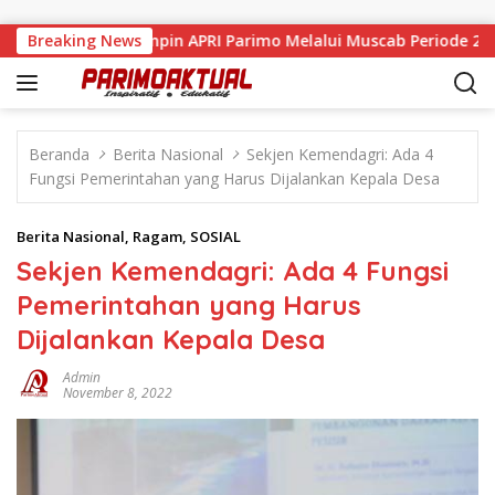
Langsung ke konten
ir Resmi Pimpin APRI Parimo Melalui Muscab Periode 2026–203
Breaking News
Beranda
Berita Nasional
Sekjen Kemendagri: Ada 4
Fungsi Pemerintahan yang Harus Dijalankan Kepala Desa
Berita Nasional
,
Ragam
,
SOSIAL
Sekjen Kemendagri: Ada 4 Fungsi
Pemerintahan yang Harus
Dijalankan Kepala Desa
Admin
November 8, 2022