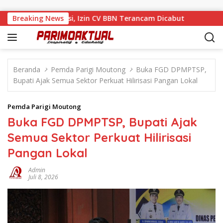
Langsung ke konten
i Tengah Sanksi, Izin CV BBN Terancam Dicabut
Breaking News
Muhamad
Beranda
Pemda Parigi Moutong
Buka FGD DPMPTSP,
Bupati Ajak Semua Sektor Perkuat Hilirisasi Pangan Lokal
Pemda Parigi Moutong
Buka FGD DPMPTSP, Bupati Ajak
Semua Sektor Perkuat Hilirisasi
Pangan Lokal
Admin
Juli 8, 2026