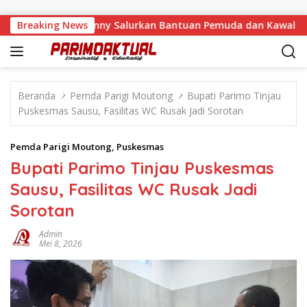
Langsung ke konten
ngka Malino, Feinny Salurkan Bantuan Pemuda dan Kawal Usula
Breaking News
Beranda
Pemda Parigi Moutong
Bupati Parimo Tinjau
Puskesmas Sausu, Fasilitas WC Rusak Jadi Sorotan
Pemda Parigi Moutong
,
Puskesmas
Bupati Parimo Tinjau Puskesmas
Sausu, Fasilitas WC Rusak Jadi
Sorotan
Admin
Mei 8, 2026