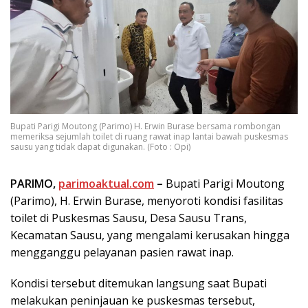
Bupati Parigi Moutong (Parimo) H. Erwin Burase bersama rombongan
memeriksa sejumlah toilet di ruang rawat inap lantai bawah puskesmas
sausu yang tidak dapat digunakan. (Foto : Opi)
PARIMO,
parimoaktual.com
–
Bupati Parigi Moutong
(Parimo), H. Erwin Burase, menyoroti kondisi fasilitas
toilet di Puskesmas Sausu, Desa Sausu Trans,
Kecamatan Sausu, yang mengalami kerusakan hingga
mengganggu pelayanan pasien rawat inap.
Kondisi tersebut ditemukan langsung saat Bupati
melakukan peninjauan ke puskesmas tersebut,