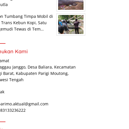
utla
on Tumbang Timpa Mobil di
r Trans Kebun Kopi, Satu
gemudi Tewas di Tem…
mukan Kami
lamat
Maggau Janggo, Desa Baliara, Kecamatan
gi Barat, Kabupaten Parigi Moutong,
wesi Tengah
ak
parimo.aktual@gmail.com
 083133236222