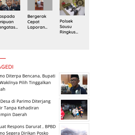
edung
Trans
Pengedar
rpustaka
Sulawesi
Sabu di
n
Parimo
Mepanga
Bergerak
aspada
Polsek
Cepat
nipuan
Sausu
Laporan
engatasn
Ringkus
Warga,
makan
Tiga Pelaku
Polsek
polres
Pencurian,
Tomini
n Kasat
Dua di
Amankan
eskrim
Antaranya
Terduga
lres
Anak di
Pengguna
arimo
Bawah
Sabu
AGEDI
Umur
mo Diterpa Bencana, Bupati
Wakilnya Pilih Tinggalkan
rah
 Desa di Parimo Diterjang
ir Tanpa Kehadiran
impin Daerah
uat Respons Darurat , BPBD
mo Segera Dirikan Posko