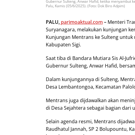
Gubernur Sulteng, Anwar Hafid, ketika menyambut ked
Palu, Kamis (05/6/2025). (Foto: Dok Biro Adpim)
PALU,
parimoaktual.com
–
Menteri Tran
Suryanagara, melakukan kunjungan kerj
Kunjungan Mentrans ke Sulteng untuk 
Kabupaten Sigi.
Saat tiba di Bandara Mutiara Sis Al-Juf
Gubernur Sulteng, Anwar Hafid, bersam
Dalam kunjungannya di Sulteng, Mentra
Desa Lembantongoa, Kecamatan Palol
Mentrans juga dijdawalkan akan meni
di Desa Sejahtera sebagai bagian dari
Selain agenda resmi, Mentrans dijadwa
Raudhatul Jannah, SP 2 Bolupountu, K