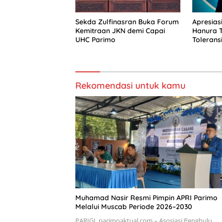
Sekda Zulfinasran Buka Forum
Apresiasi
Kemitraan JKN demi Capai
Hanura 
UHC Parimo
Toleransi
Rekomendasi untuk kamu
Muhamad Nasir Resmi Pimpin APRI Parimo
Melalui Muscab Periode 2026–2030
PARIGI, parimoaktual.com – Asosiasi Penghulu