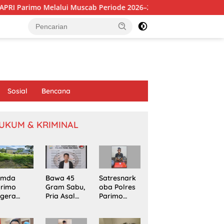
lui Muscab Periode 2026–2030
Tambang Sirtu di Baliara
Sosial
Bencana
UKUM & KRIMINAL
emda
Bawa 45
Satresnark
arimo
Gram Sabu,
oba Polres
egera
Pria Asal
Parimo
kapi
Poso
Gerebek
omasi
Ditangkap
Rumah
oyek
di Jalur
Terduga