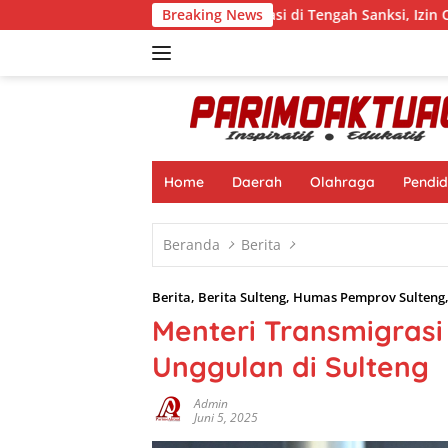
Langsung
Beroperasi di Tengah Sanksi, Izin CV BBN Terancam
Breaking News
ke
konten
Home
Daerah
Olahraga
Pendid
Beranda
Berita
Berita
,
Berita Sulteng
,
Humas Pemprov Sulteng
Menteri Transmigrasi
Unggulan di Sulteng
Admin
Juni 5, 2025