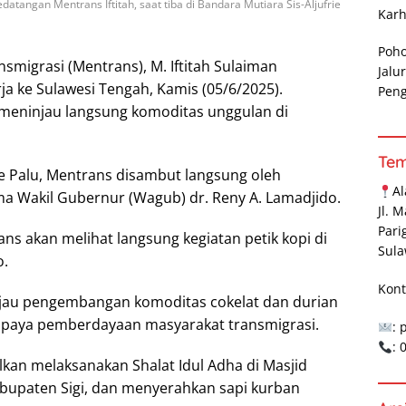
atangan Mentrans Iftitah, saat tiba di Bandara Mutiara Sis-Aljufrie
Karh
Poh
smigrasi (Mentrans), M. Iftitah Sulaiman
Jalu
a ke Sulawesi Tengah, Kamis (05/6/2025).
Pen
meninjau langsung komoditas unggulan di
Te
rie Palu, Mentrans disambut langsung oleh
A
a Wakil Gubernur (Wagub) dr. Reny A. Lamadjido.
Jl. 
Pari
ns akan melihat langsung kegiatan petik kopi di
Sula
o.
Kont
njau pengembangan komoditas cokelat dan durian
 upaya pemberdayaan masyarakat transmigrasi.
: 
:
lkan melaksanakan Shalat Idul Adha di Masjid
abupaten Sigi, dan menyerahkan sapi kurban