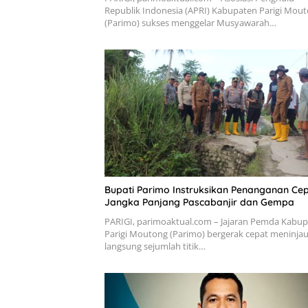
Republik Indonesia (APRI) Kabupaten Parigi Mou
(Parimo) sukses menggelar Musyawarah…
Bupati Parimo Instruksikan Penanganan Ce
Jangka Panjang Pascabanjir dan Gempa
PARIGI, parimoaktual.com – Jajaran Pemda Kabu
Parigi Moutong (Parimo) bergerak cepat meninja
langsung sejumlah titik…