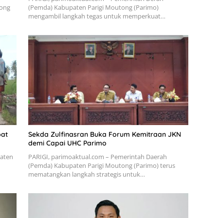
tong
(Pemda) Kabupaten Parigi Moutong (Parimo)
mengambil langkah tegas untuk memperkuat…
pat
Sekda Zulfinasran Buka Forum Kemitraan JKN
demi Capai UHC Parimo
paten
PARIGI, parimoaktual.com – Pemerintah Daerah
u
(Pemda) Kabupaten Parigi Moutong (Parimo) terus
mematangkan langkah strategis untuk…