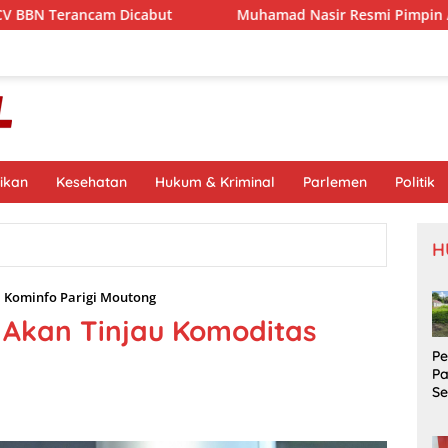
 Dicabut
Muhamad Nasir Resmi Pimpin APRI Parimo Mela
ikan
Kesehatan
Hukum & Kriminal
Parlemen
Politik
H
,
Kominfo Parigi Moutong
 Akan Tinjau Komoditas
P
P
S
Si
S
Pr