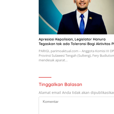
Apresiasi Kepolisian, Legislator Hanura
Tegaskan tak ada Toleransi Bagi Aktivitas P
PARIGI, parimoaktual.com – Anggota Komisi III D
Provinsi Sulawesi Tengah (Sulteng), Fery Budiuto
mendesak aparat…
Tinggalkan Balasan
Alamat email Anda tidak akan dipublikasika