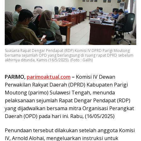
Suasana Rapat Dengar Pendapat (RDP) Komisi IV DPRD Parigi Moutong
bersama sejumlah OPD yang berlangsung di ruang rapat DPRD sebelum
akhirnya ditunda, Kamis (16/5/2025). (Foto : Galih)
PARIMO,
parimoaktual.com
–
Komisi IV Dewan
Perwakilan Rakyat Daerah (DPRD) Kabupaten Parigi
Moutong (parimo) Sulawesi Tengah, menunda
pelaksanaan sejumlah Rapat Dengar Pendapat (RDP)
yang dijadwalkan bersama mitra Organisasi Perangkat
Daerah (OPD) pada hari ini. Rabu, (16/05/2025)
Penundaan tersebut dilakukan setelah anggota Komisi
IV, Arnold Alohai, mengeluarkan instruksi untuk