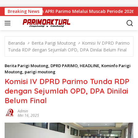
Langsung ke konten
Resmi Pimpin APRI Parimo Melalui Muscab Periode 2026–2030
Breaking News
Beranda
Berita Parigi Moutong
Komisi IV DPRD Parimo
Tunda RDP dengan Sejumlah OPD, DPA Dinilai Belum Final
Berita Parigi Moutong
,
DPRD PARIMO
,
HEADLINE
,
Kominfo Parigi
Moutong
,
parigi moutong
Komisi IV DPRD Parimo Tunda RDP
dengan Sejumlah OPD, DPA Dinilai
Belum Final
Admin
Mei 16, 2025