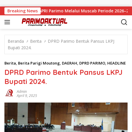
Langsung ke konten
smi Pimpin APRI Parimo Melalui Muscab Periode 2026–2030
Breaking News
Beranda
Berita
DPRD Parimo Bentuk Pansus LKPJ
Bupati 2024.
Berita
,
Berita Parigi Moutong
,
DAERAH
,
DPRD PARIMO
,
HEADLINE
DPRD Parimo Bentuk Pansus LKPJ
Bupati 2024.
Admin
April 9, 2025