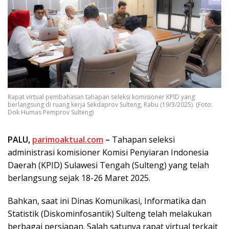
Rapat virtual pembahasan tahapan seleksi komisioner KPID yang
berlangsung di ruang kerja Sekdaprov Sulteng, Rabu (19/3/2025). (Foto:
Dok Humas Pemprov Sulteng)
PALU,
parimoaktual.com
–
Tahapan seleksi
administrasi komisioner Komisi Penyiaran Indonesia
Daerah (KPID) Sulawesi Tengah (Sulteng) yang telah
berlangsung sejak 18-26 Maret 2025.
Bahkan, saat ini Dinas Komunikasi, Informatika dan
Statistik (Diskominfosantik) Sulteng telah melakukan
berbagai persiapan. Salah satunya rapat virtual terkait