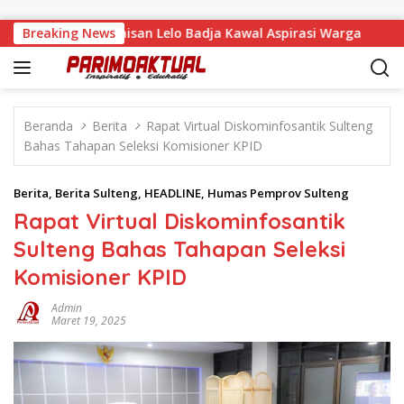
Langsung ke konten
esa Tandaigi, Faisan Lelo Badja Kawal Aspirasi Warga
Breaking News
Te
Beranda
Berita
Rapat Virtual Diskominfosantik Sulteng
Bahas Tahapan Seleksi Komisioner KPID
Berita
,
Berita Sulteng
,
HEADLINE
,
Humas Pemprov Sulteng
Rapat Virtual Diskominfosantik
Sulteng Bahas Tahapan Seleksi
Komisioner KPID
Admin
Maret 19, 2025