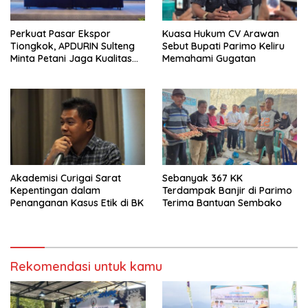
Perkuat Pasar Ekspor
Kuasa Hukum CV Arawan
Tiongkok, APDURIN Sulteng
Sebut Bupati Parimo Keliru
Minta Petani Jaga Kualitas
Memahami Gugatan
Durian
Akademisi Curigai Sarat
Sebanyak 367 KK
Kepentingan dalam
Terdampak Banjir di Parimo
Penanganan Kasus Etik di BK
Terima Bantuan Sembako
Rekomendasi untuk kamu