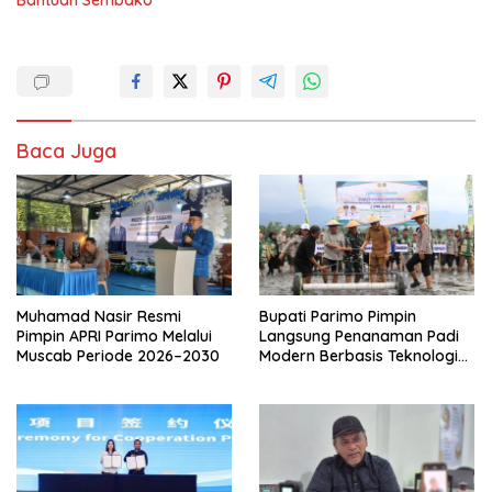
Baca Juga
Muhamad Nasir Resmi
Bupati Parimo Pimpin
Pimpin APRI Parimo Melalui
Langsung Penanaman Padi
Muscab Periode 2026–2030
Modern Berbasis Teknologi
PM-AAS