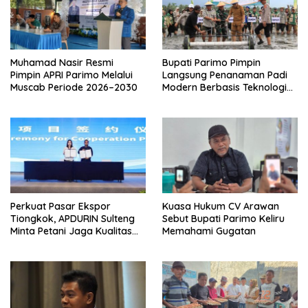
Muhamad Nasir Resmi
Bupati Parimo Pimpin
Pimpin APRI Parimo Melalui
Langsung Penanaman Padi
Muscab Periode 2026–2030
Modern Berbasis Teknologi
PM-AAS
Perkuat Pasar Ekspor
Kuasa Hukum CV Arawan
Tiongkok, APDURIN Sulteng
Sebut Bupati Parimo Keliru
Minta Petani Jaga Kualitas
Memahami Gugatan
Durian