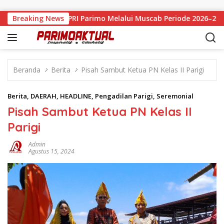
Langsung ke konten
smi Pimpin APRI Parimo Melalui Muscab Periode 2026–2030
Breaking News
Beranda
Berita
Pisah Sambut Ketua PN Kelas II Parigi
Berita
,
DAERAH
,
HEADLINE
,
Pengadilan Parigi
,
Seremonial
Pisah Sambut Ketua PN Kelas II
Parigi
Admin
Agustus 15, 2024