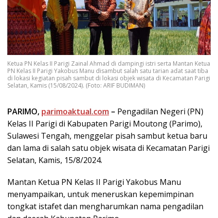
Ketua PN Kelas II Parigi Zainal Ahmad di dampingi istri serta Mantan Ketua
PN Kelas II Parigi Yakobus Manu disambut salah satu tarian adat saat tiba
di lokasi kegiatan pisah sambut di lokasi objek wisata di Kecamatan Parigi
Selatan, Kamis (15/08/2024). (Foto: ARIF BUDIMAN)
PARIMO,
parimoaktual.com
–
Pengadilan Negeri (PN)
Kelas II Parigi di Kabupaten Parigi Moutong (Parimo),
Sulawesi Tengah, menggelar pisah sambut ketua baru
dan lama di salah satu objek wisata di Kecamatan Parigi
Selatan, Kamis, 15/8/2024.
Mantan Ketua PN Kelas II Parigi Yakobus Manu
menyampaikan, untuk meneruskan kepemimpinan
tongkat istafet dan mengharumkan nama pengadilan