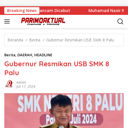
Langsung ke konten
 Izin CV BBN Terancam Dicabut
Breaking News
Muhamad Nasir Resmi Pi
Beranda
Berita
Gubernur Resmikan USB SMK 8 Palu
Berita
,
DAERAH
,
HEADLINE
Gubernur Resmikan USB SMK 8
Palu
Admin
Juli 17, 2024