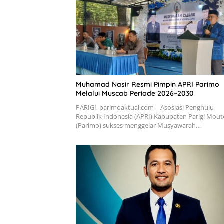
Muhamad Nasir Resmi Pimpin APRI Parimo
Melalui Muscab Periode 2026–2030
PARIGI, parimoaktual.com – Asosiasi Penghulu
Republik Indonesia (APRI) Kabupaten Parigi Mou
(Parimo) sukses menggelar Musyawarah…