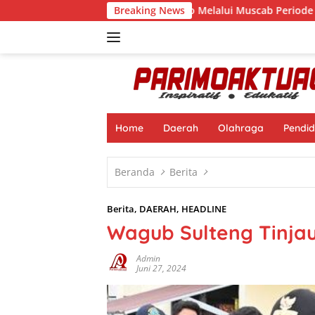
Langsung
 Pimpin APRI Parimo Melalui Muscab Periode 2026–2030
Breaking News
ke
konten
Home
Daerah
Olahraga
Pendid
Beranda
Berita
Berita
,
DAERAH
,
HEADLINE
Wagub Sulteng Tinjau
Admin
Juni 27, 2024