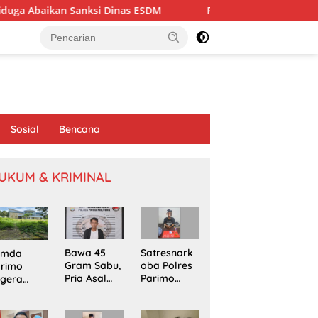
ksi Dinas ESDM
Reses di Desa Tandaigi, Faisan Lelo Badja
Sosial
Bencana
UKUM & KRIMINAL
Bawa 45
Satresnark
emda
Gram Sabu,
oba Polres
arimo
Pria Asal
Parimo
egera
Poso
Gerebek
kapi
Ditangkap
Rumah
omasi
di Jalur
Terduga
oyek