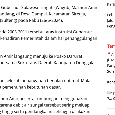
Karh
l Gubernur Sulawesi Tengah (Wagub) Ma’mun Amir
bandang, di Desa Dampal, Kecamatan Sirenja,
Poh
Sulteng) pada Rabu (26/6/2024).
Jalu
Pen
de 2006-2011 tersebut atas instruksi Gubernur
k kehadiran Pemerintah dalam hal penanggulangan
Te
A
un Amir langsung menuju ke Posko Darurat
Jl. 
bersama Sekretaris Daerah Kabupaten Donggala
Pari
Sula
an seluruh penanganan berjalan optimal. Mulai
Kont
ga pemenuhan kebutuhan dasar.
: 
Ma’mun Amir beserta rombongan menggunakan
:
rena debit air sungai tersebut sering meluap
g tinggi serta pendangkalan sehingga dilakukan