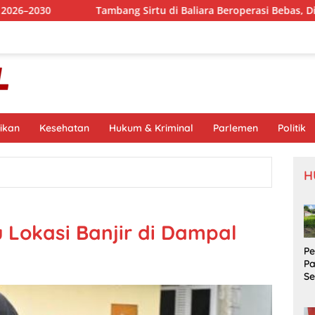
Tambang Sirtu di Baliara Beroperasi Bebas, Diduga Abaikan San
ikan
Kesehatan
Hukum & Kriminal
Parlemen
Politik
H
 Lokasi Banjir di Dampal
P
P
S
Si
S
Pr