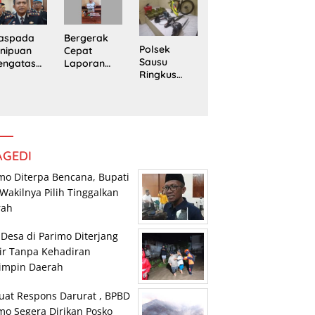
Trans
Pengedar
edung
Sulawesi
Sabu di
rpustaka
Parimo
Mepanga
n
Bergerak
aspada
Polsek
Cepat
nipuan
Sausu
Laporan
engatasn
Ringkus
Warga,
makan
Tiga Pelaku
Polsek
polres
Pencurian,
Tomini
n Kasat
Dua di
Amankan
eskrim
Antaranya
Terduga
lres
Anak di
Pengguna
arimo
Bawah
Sabu
AGEDI
Umur
mo Diterpa Bencana, Bupati
Wakilnya Pilih Tinggalkan
rah
 Desa di Parimo Diterjang
ir Tanpa Kehadiran
impin Daerah
uat Respons Darurat , BPBD
mo Segera Dirikan Posko