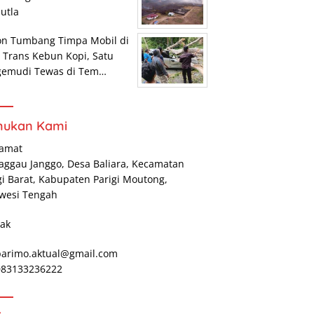
utla
on Tumbang Timpa Mobil di
r Trans Kebun Kopi, Satu
gemudi Tewas di Tem…
mukan Kami
lamat
Maggau Janggo, Desa Baliara, Kecamatan
gi Barat, Kabupaten Parigi Moutong,
wesi Tengah
ak
parimo.aktual@gmail.com
 083133236222