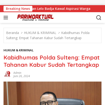
Langsung ke konten
 Tandaigi, Faisan Lelo Badja Kawal Aspirasi Warga
Breaking News
Terg
Beranda
HUKUM & KRIMINAL
Kabidhumas Polda
Sulteng: Empat Tahanan Kabur Sudah Tertangkap
HUKUM & KRIMINAL
Kabidhumas Polda Sulteng: Empat
Tahanan Kabur Sudah Tertangkap
Admin
Juni 26, 2024