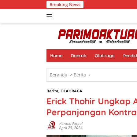
Langsung
Breaking News
Muhamad
ke
konten
Home
Daerah
Olahraga
Pendid
Beranda
Berita
Berita
,
OLAHRAGA
Erick Thohir Ungkap A
Perpanjangan Kontra
Parimo Aktual
April 25, 2024