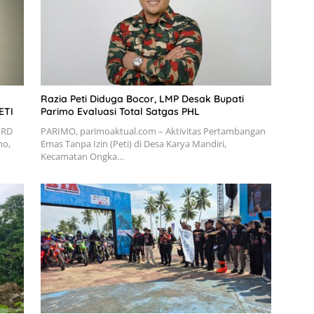
Razia Peti Diduga Bocor, LMP Desak Bupati
ETI
Parimo Evaluasi Total Satgas PHL
PRD
PARIMO, parimoaktual.com – Aktivitas Pertambangan
mo,
Emas Tanpa Izin (Peti) di Desa Karya Mandiri,
Kecamatan Ongka…