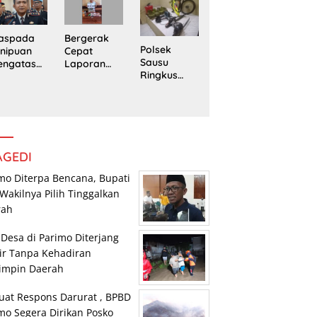
edung
Trans
Pengedar
rpustaka
Sulawesi
Sabu di
n
Parimo
Mepanga
Bergerak
aspada
Polsek
Cepat
nipuan
Sausu
Laporan
engatasn
Ringkus
Warga,
makan
Tiga Pelaku
Polsek
polres
Pencurian,
Tomini
n Kasat
Dua di
Amankan
eskrim
Antaranya
Terduga
lres
Anak di
Pengguna
arimo
Bawah
Sabu
AGEDI
Umur
mo Diterpa Bencana, Bupati
Wakilnya Pilih Tinggalkan
rah
 Desa di Parimo Diterjang
ir Tanpa Kehadiran
impin Daerah
uat Respons Darurat , BPBD
mo Segera Dirikan Posko