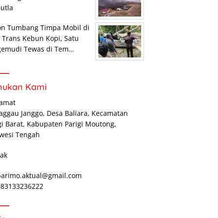
utla
on Tumbang Timpa Mobil di
r Trans Kebun Kopi, Satu
gemudi Tewas di Tem…
mukan Kami
lamat
Maggau Janggo, Desa Baliara, Kecamatan
gi Barat, Kabupaten Parigi Moutong,
wesi Tengah
ak
parimo.aktual@gmail.com
 083133236222