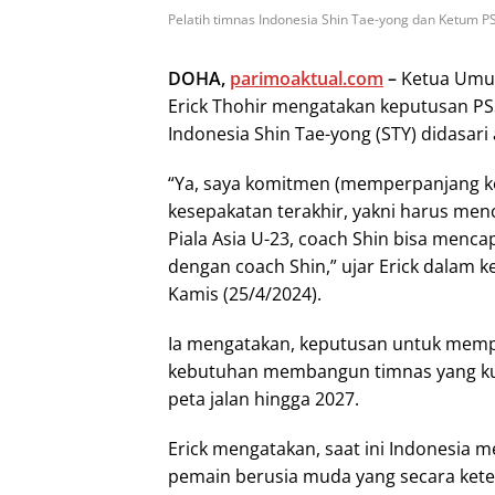
Pelatih timnas Indonesia Shin Tae-yong dan Ketum PSS
DOHA,
parimoaktual.com
–
Ketua Umum
Erick Thohir mengatakan keputusan PS
Indonesia Shin Tae-yong (STY) didasari
“Ya, saya komitmen (memperpanjang ko
kesepakatan terakhir, yakni harus menc
Piala Asia U-23, coach Shin bisa mencap
dengan coach Shin,” ujar Erick dalam ke
Kamis (25/4/2024).
Ia mengatakan, keputusan untuk mempe
kebutuhan membangun timnas yang kua
peta jalan hingga 2027.
Erick mengatakan, saat ini Indonesia 
pemain berusia muda yang secara keter