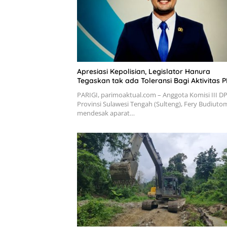
Apresiasi Kepolisian, Legislator Hanura
Tegaskan tak ada Toleransi Bagi Aktivitas P
PARIGI, parimoaktual.com – Anggota Komisi III D
Provinsi Sulawesi Tengah (Sulteng), Fery Budiuto
mendesak aparat…