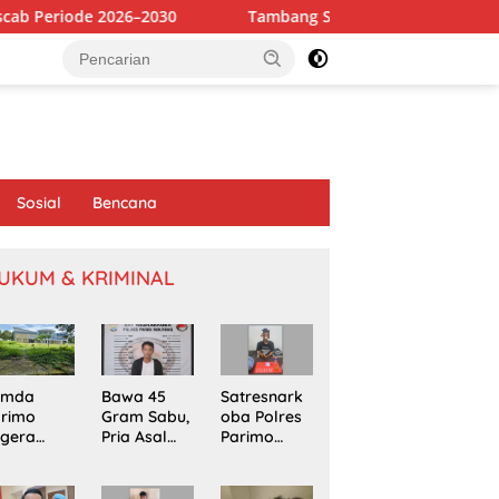
–2030
Tambang Sirtu di Baliara Beroperasi Bebas, Diduga
Sosial
Bencana
UKUM & KRIMINAL
emda
Bawa 45
Satresnark
arimo
Gram Sabu,
oba Polres
egera
Pria Asal
Parimo
kapi
Poso
Gerebek
omasi
Ditangkap
Rumah
oyek
di Jalur
Terduga