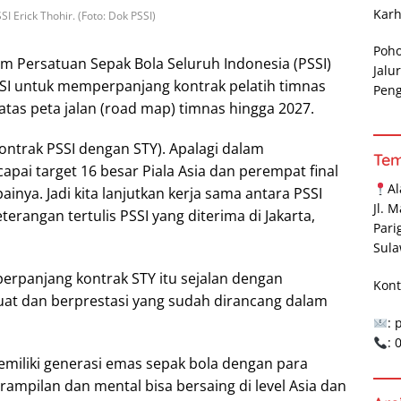
Karh
I Erick Thohir. (Foto: Dok PSSI)
Poh
 Persatuan Sepak Bola Seluruh Indonesia (PSSI)
Jalu
SI untuk memperpanjang kontrak pelatih timnas
Pen
 atas peta jalan (road map) timnas hingga 2027.
ntrak PSSI dengan STY). Apalagi dalam
Te
apai target 16 besar Piala Asia dan perempat final
A
ainya. Jadi kita lanjutkan kerja sama antara PSSI
Jl. 
terangan tertulis PSSI yang diterima di Jakarta,
Pari
Sula
rpanjang kontrak STY itu sejalan dengan
Kont
t dan berprestasi yang sudah dirancang dalam
: 
:
memiliki generasi emas sepak bola dengan para
ampilan dan mental bisa bersaing di level Asia dan