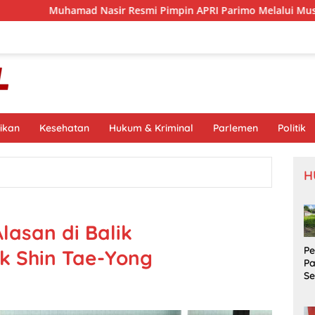
 Nasir Resmi Pimpin APRI Parimo Melalui Muscab Periode 2026
ikan
Kesehatan
Hukum & Kriminal
Parlemen
Politik
H
lasan di Balik
P
k Shin Tae-Yong
P
S
Si
S
Pr