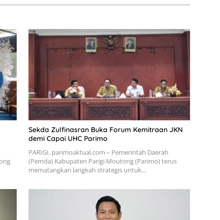
Sekda Zulfinasran Buka Forum Kemitraan JKN
demi Capai UHC Parimo
PARIGI, parimoaktual.com – Pemerintah Daerah
tong
(Pemda) Kabupaten Parigi Moutong (Parimo) terus
mematangkan langkah strategis untuk…