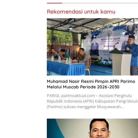
Rekomendasi untuk kamu
Muhamad Nasir Resmi Pimpin APRI Parimo
Melalui Muscab Periode 2026–2030
PARIGI, parimoaktual.com – Asosiasi Penghulu
Republik Indonesia (APRI) Kabupaten Parigi Mou
(Parimo) sukses menggelar Musyawarah…