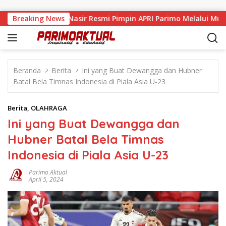
Langsung ke konten
Muhamad Nasir Resmi Pimpin APRI Parimo Melalui Muscab P
Breaking News
Beranda
Berita
Ini yang Buat Dewangga dan Hubner
Batal Bela Timnas Indonesia di Piala Asia U-23
Berita
,
OLAHRAGA
Ini yang Buat Dewangga dan
Hubner Batal Bela Timnas
Indonesia di Piala Asia U-23
Parimo Aktual
April 5, 2024