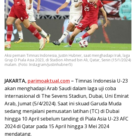
Aksi pemain Timnas Indonesia, Justin Hubner, saat menghadapi Irak, laga
Grup D Piala Asia 2023, di Stadion Ahmad bin Ali, Qatar, Senin (15/1/2024)
malam. (Foto: Instagram/justinhubner5)
JAKARTA,
parimoaktual.com
–
Timnas Indonesia U-23
akan menghadapi Arab Saudi dalam laga uji coba
internasional di The Sevens Stadiun, Dubai, Uni Emirat
Arab, Jumat (5/4/2024). Saat ini skuad Garuda Muda
sedang menjalani pemusatan latihan (TC) di Dubai
hingga 10 April sebelum tanding di Piala Asia U-23 AFC
2024 di Qatar pada 15 April hingga 3 Mei 2024
mendatang.