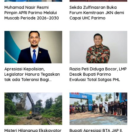
Muhamad Nasir Resmi
Sekda Zulfinasran Buka
Pimpin APRI Parimo Melalui
Forum Kemitraan JKN demi
Muscab Periode 2026–2030
Capai UHC Parimo
Apresiasi Kepolisian,
Razia Peti Diduga Bocor, LMP
Legislator Hanura Tegaskan
Desak Bupati Parimo
tak ada Toleransi Bagi
Evaluasi Total Satgas PHL
Aktivitas PETI
Misteri Hilangnya Ekskavator
Bupati Apresiasi BTA JAP II,