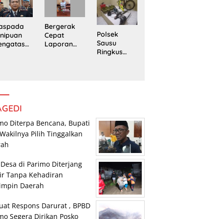
Trans
Pengedar
edung
Sulawesi
Sabu di
rpustaka
Parimo
Mepanga
n
Bergerak
aspada
Polsek
Cepat
nipuan
Sausu
Laporan
engatasn
Ringkus
Warga,
makan
Tiga Pelaku
Polsek
polres
Pencurian,
Tomini
n Kasat
Dua di
Amankan
eskrim
Antaranya
Terduga
lres
Anak di
Pengguna
arimo
Bawah
Sabu
AGEDI
Umur
mo Diterpa Bencana, Bupati
Wakilnya Pilih Tinggalkan
rah
 Desa di Parimo Diterjang
ir Tanpa Kehadiran
impin Daerah
uat Respons Darurat , BPBD
mo Segera Dirikan Posko