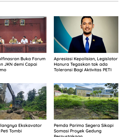
lfinasran Buka Forum
Apresiasi Kepolisian, Legislator
an JKN demi Capai
Hanura Tegaskan tak ada
imo
Toleransi Bagi Aktivitas PETI
Hilangnya Ekskavator
Pemda Parimo Segera Sikapi
 Peti Tombi
Somasi Proyek Gedung
Perpustakaan