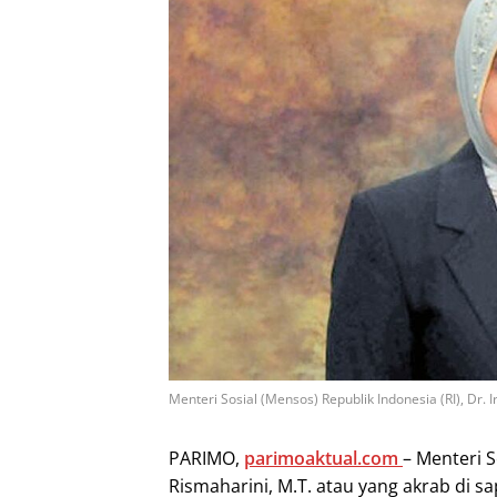
Menteri Sosial (Mensos) Republik Indonesia (RI), Dr. Ir
PARIMO,
parimoaktual.com
– Menteri So
Rismaharini, M.T. atau yang akrab di 