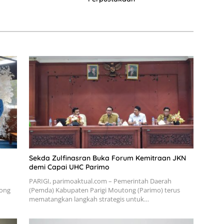
Sekda Zulfinasran Buka Forum Kemitraan JKN
demi Capai UHC Parimo
PARIGI, parimoaktual.com – Pemerintah Daerah
tong
(Pemda) Kabupaten Parigi Moutong (Parimo) terus
mematangkan langkah strategis untuk…