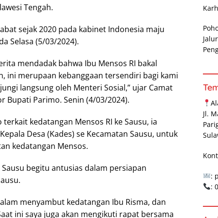
lawesi Tengah.
Karh
Poh
abat sejak 2020 pada kabinet Indonesia maju
Jalu
a Selasa (5/03/2024).
Pen
erita mendadak bahwa Ibu Mensos RI bakal
 ini merupaan kebanggaan tersendiri bagi kami
Te
ungi langsung oleh Menteri Sosial,” ujar Camat
or Bupati Parimo. Senin (4/03/2024).
A
Jl. 
 terkait kedatangan Mensos RI ke Sausu, ia
Pari
Kepala Desa (Kades) se Kecamatan Sausu, untuk
Sula
tan kedatangan Mensos.
Kont
Sausu begitu antusias dalam persiapan
: 
ausu.
:
p dalam menyambut kedatangan Ibu Risma, dan
aat ini saya juga akan mengikuti rapat bersama