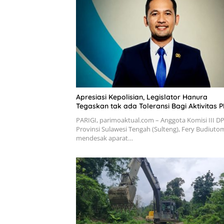
Apresiasi Kepolisian, Legislator Hanura
Tegaskan tak ada Toleransi Bagi Aktivitas P
PARIGI, parimoaktual.com – Anggota Komisi III D
Provinsi Sulawesi Tengah (Sulteng), Fery Budiuto
mendesak aparat…