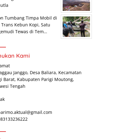
utla
on Tumbang Timpa Mobil di
r Trans Kebun Kopi, Satu
gemudi Tewas di Tem…
mukan Kami
lamat
Maggau Janggo, Desa Baliara, Kecamatan
gi Barat, Kabupaten Parigi Moutong,
wesi Tengah
ak
parimo.aktual@gmail.com
 083133236222