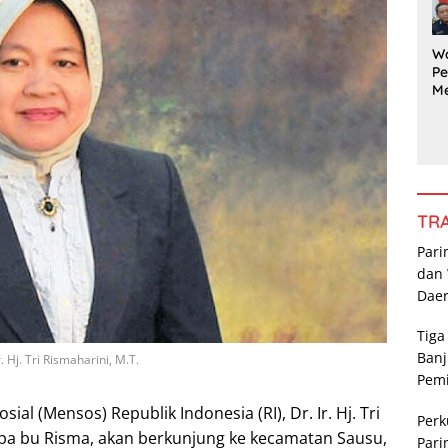
G
Pe
a
W
Pe
M
a
Ka
da
R
Po
P
TR
Pari
dan 
Dae
Tiga
Banj
. Hj. Tri Rismaharini, M.T.
Pem
sial (Mensos) Republik Indonesia (RI), Dr. Ir. Hj. Tri
Perk
sapa bu Risma, akan berkunjung ke kecamatan Sausu,
Pari