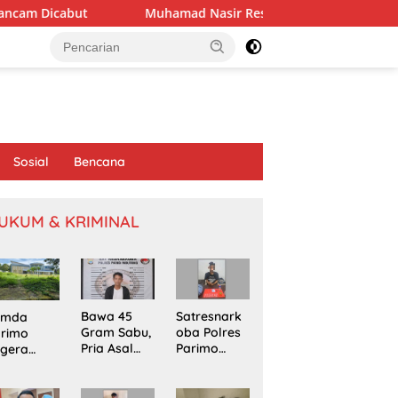
Muhamad Nasir Resmi Pimpin APRI Parimo Melalui Muscab
Sosial
Bencana
UKUM & KRIMINAL
Bawa 45
Satresnark
emda
Gram Sabu,
oba Polres
arimo
Pria Asal
Parimo
egera
Poso
Gerebek
kapi
Ditangkap
Rumah
omasi
di Jalur
Terduga
oyek