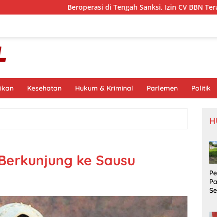
Beroperasi di Tengah Sanksi, Izin CV BBN Terancam Dicabut
ikan
Kesehatan
Hukum & Kriminal
Parlemen
Politik
H
 Berkunjung ke Sausu
P
P
S
Si
S
Pr