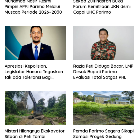
Muhamad Nasir Resmi
Sekda Zulfinasran Buka
Pimpin APRI Parimo Melalui
Forum Kemitraan JKN demi
Muscab Periode 2026–2030
Capai UHC Parimo
Apresiasi Kepolisian,
Razia Peti Diduga Bocor, LMP
Legislator Hanura Tegaskan
Desak Bupati Parimo
tak ada Toleransi Bagi
Evaluasi Total Satgas PHL
Aktivitas PETI
Misteri Hilangnya Ekskavator
Pemda Parimo Segera Sikapi
Sitaan di Peti Tombi
Somasi Proyek Gedung