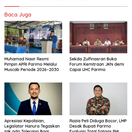
Baca Juga
Muhamad Nasir Resmi
Sekda Zulfinasran Buka
Pimpin APRI Parimo Melalui
Forum Kemitraan JKN demi
Muscab Periode 2026–2030
Capai UHC Parimo
Apresiasi Kepolisian,
Razia Peti Diduga Bocor, LMP
Legislator Hanura Tegaskan
Desak Bupati Parimo
tak ada Toleransi Bagi
Evaluasi Total Satgas PHL