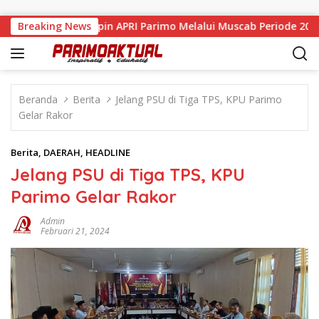
Langsung ke konten
r Resmi Pimpin APRI Parimo Melalui Muscab Periode 2026–203
Breaking News
Beranda
Berita
Jelang PSU di Tiga TPS, KPU Parimo
Gelar Rakor
Berita
,
DAERAH
,
HEADLINE
Jelang PSU di Tiga TPS, KPU
Parimo Gelar Rakor
Admin
Februari 21, 2024