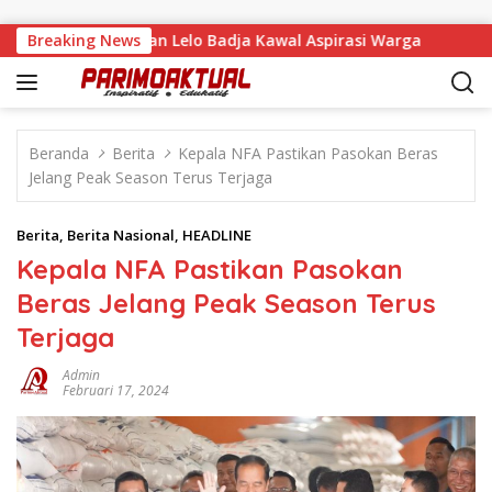
Langsung ke konten
Tandaigi, Faisan Lelo Badja Kawal Aspirasi Warga
Breaking News
Terge
Beranda
Berita
Kepala NFA Pastikan Pasokan Beras
Jelang Peak Season Terus Terjaga
Berita
,
Berita Nasional
,
HEADLINE
Kepala NFA Pastikan Pasokan
Beras Jelang Peak Season Terus
Terjaga
Admin
Februari 17, 2024