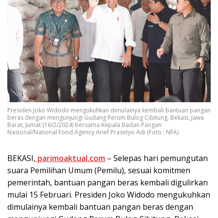
Presiden Joko Widodo mengukuhkan dimulainya kembali bantuan pangan
beras dengan mengunjungi Gudang Perum Bulog Cibitung, Bekasi, Jawa
Barat, Jumat (16/2/2024) bersama Kepala Badan Pangan
Nasional/National Food Agency Arief Prasetyo Adi (Foto : NFA)
BEKASI,
parimoaktual.com
– Selepas hari pemungutan
suara Pemilihan Umum (Pemilu), sesuai komitmen
pemerintah, bantuan pangan beras kembali digulirkan
mulai 15 Februari. Presiden Joko Widodo mengukuhkan
dimulainya kembali bantuan pangan beras dengan