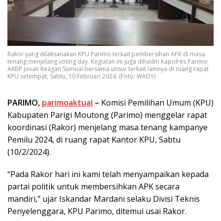
Rakor yang dilaksanakan KPU Parimo terkait pembersihan APK di masa
tenang menjelang voting day. Kegiatan ini juga dihadiri Kapolres Parimo
AKBP Jovan Reagan Sumual bersama unsur terkait lainnya di ruang rapat
KPU setempat, Sabtu, 10 Februari 2024. (Foto: WADY)
PARIMO,
parimoaktual
–
Komisi Pemilihan Umum (KPU)
Kabupaten Parigi Moutong (Parimo) menggelar rapat
koordinasi (Rakor) menjelang masa tenang kampanye
Pemilu 2024, di ruang rapat Kantor KPU, Sabtu
(10/2/2024).
“Pada Rakor hari ini kami telah menyampaikan kepada
partai politik untuk membersihkan APK secara
mandiri,” ujar Iskandar Mardani selaku Divisi Teknis
Penyelenggara, KPU Parimo, ditemui usai Rakor.