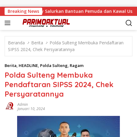
Langsung ke konten
Malino, Feinny Salurkan Bantuan Pemuda dan Kawal Usulan Wa
Breaking News
Beranda
Berita
Polda Sulteng Membuka Pendaftaran
SIPSS 2024, Chek Persyaratannya
Berita
,
HEADLINE
,
Polda Sulteng
,
Ragam
Polda Sulteng Membuka
Pendaftaran SIPSS 2024, Chek
Persyaratannya
Admin
Januari 10, 2024