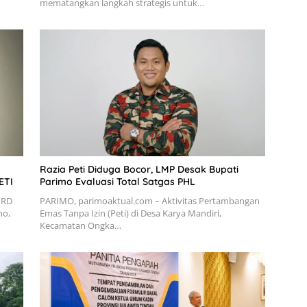
mematangkan langkah strategis untuk…
Razia Peti Diduga Bocor, LMP Desak Bupati
ETI
Parimo Evaluasi Total Satgas PHL
PRD
PARIMO, parimoaktual.com – Aktivitas Pertambangan
mo,
Emas Tanpa Izin (Peti) di Desa Karya Mandiri,
Kecamatan Ongka…