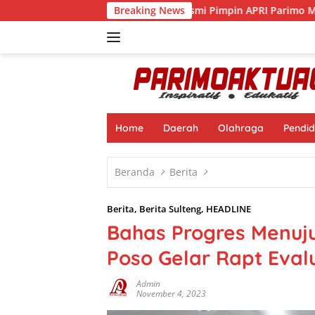
Langsung
Muhamad Nasir Resmi Pimpin APRI Parimo Melalui Muscab Per
Breaking News
ke
konten
Home
Daerah
Olahraga
Pendid
Beranda
Berita
Berita
,
Berita Sulteng
,
HEADLINE
Bahas Progres Menuj
Poso Gelar Rapt Eval
Admin
November 4, 2023