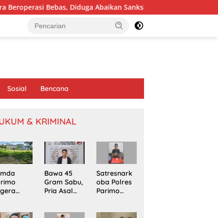
as, Diduga Abaikan Sanksi Dinas ESDM
Reses di Desa Tand
Sosial
Bencana
UKUM & KRIMINAL
emda
Bawa 45
Satresnark
arimo
Gram Sabu,
oba Polres
egera
Pria Asal
Parimo
kapi
Poso
Gerebek
omasi
Ditangkap
Rumah
oyek
di Jalur
Terduga