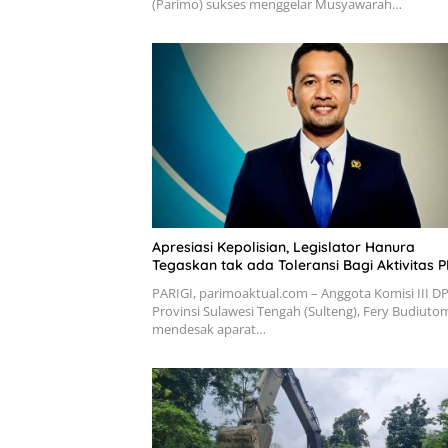
(Parimo) sukses menggelar Musyawarah…
Apresiasi Kepolisian, Legislator Hanura
Tegaskan tak ada Toleransi Bagi Aktivitas P
PARIGI, parimoaktual.com – Anggota Komisi III D
Provinsi Sulawesi Tengah (Sulteng), Fery Budiuto
mendesak aparat…