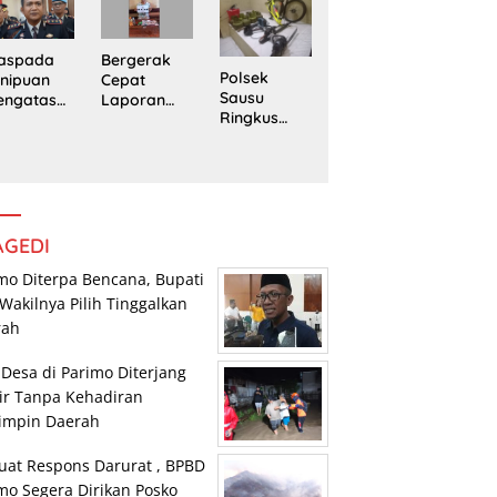
edung
Trans
Pengedar
rpustaka
Sulawesi
Sabu di
n
Parimo
Mepanga
Bergerak
aspada
Polsek
Cepat
nipuan
Sausu
Laporan
engatasn
Ringkus
Warga,
makan
Tiga Pelaku
Polsek
polres
Pencurian,
Tomini
n Kasat
Dua di
Amankan
eskrim
Antaranya
Terduga
lres
Anak di
Pengguna
arimo
Bawah
Sabu
AGEDI
Umur
mo Diterpa Bencana, Bupati
Wakilnya Pilih Tinggalkan
rah
 Desa di Parimo Diterjang
ir Tanpa Kehadiran
impin Daerah
uat Respons Darurat , BPBD
mo Segera Dirikan Posko