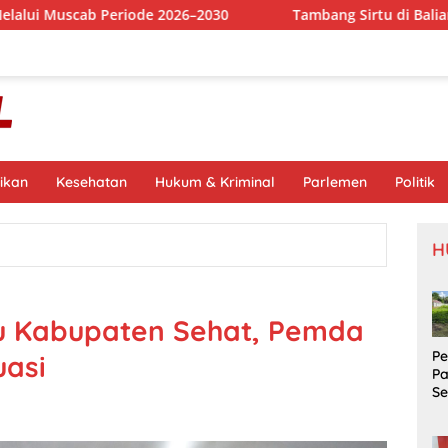
iode 2026–2030
Tambang Sirtu di Baliara Beroperasi Beb
ikan
Kesehatan
Hukum & Kriminal
Parlemen
Politik
H
u Kabupaten Sehat, Pemda
P
uasi
P
S
Si
S
Pr