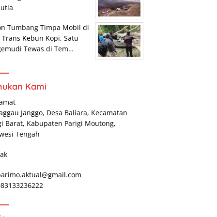
utla
on Tumbang Timpa Mobil di
r Trans Kebun Kopi, Satu
gemudi Tewas di Tem…
mukan Kami
lamat
Maggau Janggo, Desa Baliara, Kecamatan
gi Barat, Kabupaten Parigi Moutong,
wesi Tengah
ak
parimo.aktual@gmail.com
 083133236222