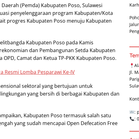
 Daerah (Pemda) Kabupaten Poso, Sulawesi
Karh
aluasi penyelenggaraan program Kabupaten/Kota
Poh
kait progres Kabupaten Poso menuju Kabupaten
Jalu
Pen
apelitbangda Kabupaten Poso pada Kamis
en Perekonomian dan Pembangunan Setda Kabupaten
Te
pala OPD, Camat dan Ketua TP-PKK Kabupaten Poso.
A
a Resmi Lomba Pesparawi Ke-IV
Jl. 
Pari
nsional sektoral yang bertujuan untuk
Sula
ingkungan yang bersih di berbagai Kabupaten dan
Kont
: 
mpaikan, Kabupaten Poso termasuk salah satu
:
Tengah yang sudah mencapai Open Defecation Free