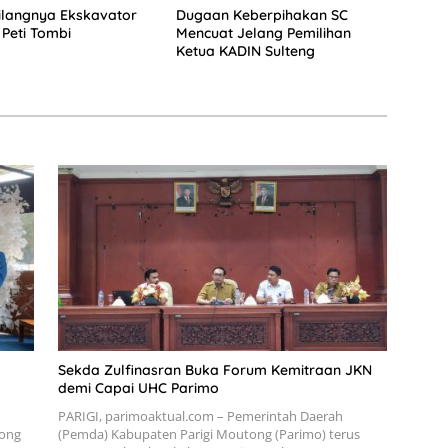
Hilangnya Ekskavator
Dugaan Keberpihakan SC
 Peti Tombi
Mencuat Jelang Pemilihan
Ketua KADIN Sulteng
Sekda Zulfinasran Buka Forum Kemitraan JKN
demi Capai UHC Parimo
PARIGI, parimoaktual.com – Pemerintah Daerah
tong
(Pemda) Kabupaten Parigi Moutong (Parimo) terus