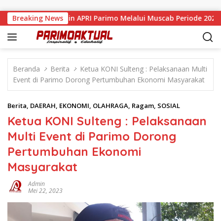
Langsung ke konten
 Resmi Pimpin APRI Parimo Melalui Muscab Periode 2026–2030
Breaking News
Beranda
Berita
Ketua KONI Sulteng : Pelaksanaan Multi
Event di Parimo Dorong Pertumbuhan Ekonomi Masyarakat
Berita
,
DAERAH
,
EKONOMI
,
OLAHRAGA
,
Ragam
,
SOSIAL
Ketua KONI Sulteng : Pelaksanaan
Multi Event di Parimo Dorong
Pertumbuhan Ekonomi
Masyarakat
Admin
Mei 22, 2023