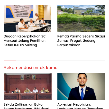
Dugaan Keberpihakan SC
Pemda Parimo Segera Sikapi
Mencuat Jelang Pemilihan
Somasi Proyek Gedung
Ketua KADIN Sulteng
Perpustakaan
Rekomendasi untuk kamu
Sekda Zulfinasran Buka
Apresiasi Kepolisian,
Forum Kemitraan JKN demi
Legislator Hanura Tegaskan