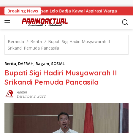
Langsung ke konten
a Tandaigi, Faisan Lelo Badja Kawal Aspirasi Warga
Breaking News
Ter
Beranda
Berita
Bupati Sigi Hadiri Musyawarah II
Srikandi Pemuda Pancasila
Berita
,
DAERAH
,
Ragam
,
SOSIAL
Bupati Sigi Hadiri Musyawarah II
Srikandi Pemuda Pancasila
Admin
Desember 2, 2022