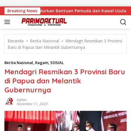
Langsung ke konten
lino, Feinny Salurkan Bantuan Pemuda dan Kawal Usulan Warg
Breaking News
Beranda
Berita Nasional
Mendagri Resmikan 3 Provinsi
Baru di Papua dan Melantik Gubernurnya
Berita Nasional
,
Ragam
,
SOSIAL
Mendagri Resmikan 3 Provinsi Baru
di Papua dan Melantik
Gubernurnya
Admin
November 11, 2022