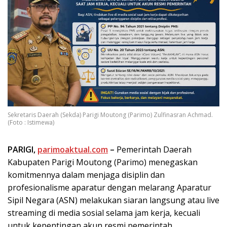
Sekretaris Daerah (Sekda) Parigi Moutong (Parimo) Zulfinasran Achmad.
(Foto : Istimewa)
PARIGI,
parimoaktual.com
–
Pemerintah Daerah
Kabupaten Parigi Moutong (Parimo) menegaskan
komitmennya dalam menjaga disiplin dan
profesionalisme aparatur dengan melarang Aparatur
Sipil Negara (ASN) melakukan siaran langsung atau live
streaming di media sosial selama jam kerja, kecuali
untuk kepentingan akun resmi pemerintah.