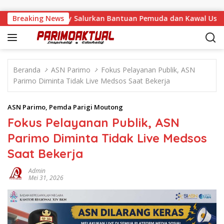
Langsung ke konten
 Malino, Feinny Salurkan Bantuan Pemuda dan Kawal Usulan Wa
Breaking News
Beranda
ASN Parimo
Fokus Pelayanan Publik, ASN
Parimo Diminta Tidak Live Medsos Saat Bekerja
ASN Parimo
,
Pemda Parigi Moutong
Fokus Pelayanan Publik, ASN
Parimo Diminta Tidak Live Medsos
Saat Bekerja
Admin
Mei 31, 2026