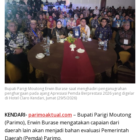
Bupati Parigi Moutong Erwin Burase saat menghadiri penganugrahan
penghargaan pada ajang Apresiasi Pemda Berprestasi 2026 yang digelar
di Hotel Claro Kendari, Jumat (29/5/2026)
KENDARI-
parimoaktual.com
– Bupati Parigi Moutong
(Parimo), Erwin Burase mengatakan capaian dari
daerah lain akan menjadi bahan evaluasi Pemerintah
Daerah (Pemda) Parimo.