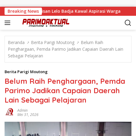
Langsung ke konten
a Tandaigi, Faisan Lelo Badja Kawal Aspirasi Warga
Breaking News
Terg
Beranda
Berita Parigi Moutong
Belum Raih
Penghargaan, Pemda Parimo Jadikan Capaian Daerah Lain
Sebagai Pelajaran
Berita Parigi Moutong
Belum Raih Penghargaan, Pemda
Parimo Jadikan Capaian Daerah
Lain Sebagai Pelajaran
Admin
Mei 31, 2026