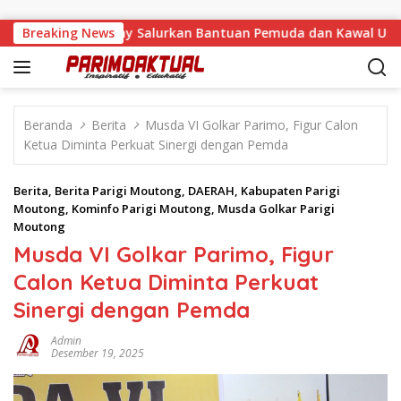
Langsung ke konten
 Malino, Feinny Salurkan Bantuan Pemuda dan Kawal Usulan W
Breaking News
Beranda
Berita
Musda VI Golkar Parimo, Figur Calon
Ketua Diminta Perkuat Sinergi dengan Pemda
Berita
,
Berita Parigi Moutong
,
DAERAH
,
Kabupaten Parigi
Moutong
,
Kominfo Parigi Moutong
,
Musda Golkar Parigi
Moutong
Musda VI Golkar Parimo, Figur
Calon Ketua Diminta Perkuat
Sinergi dengan Pemda
Admin
Desember 19, 2025