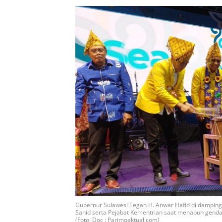
Gubernur Sulawesi Tegah H. Anwar Hafid di dampingi
Sahid serta Pejabat Kementrian saat menabuh genda
(Foto: Doc : Parimoaktual.com)