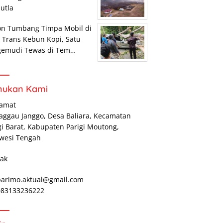
utla
on Tumbang Timpa Mobil di
r Trans Kebun Kopi, Satu
gemudi Tewas di Tem…
mukan Kami
lamat
Maggau Janggo, Desa Baliara, Kecamatan
gi Barat, Kabupaten Parigi Moutong,
wesi Tengah
ak
parimo.aktual@gmail.com
 083133236222