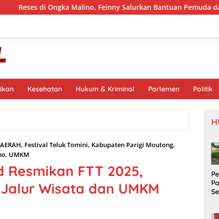
gka Malino, Feinny Salurkan Bantuan Pemuda dan Kawal Usulan 
ikan
Kesehatan
Hukum & Kriminal
Parlemen
Politik
H
AERAH
,
Festival Teluk Tomini
,
Kabupaten Parigi Moutong
,
mo
,
UMKM
d Resmikan FTT 2025,
P
P
Jalur Wisata dan UMKM
S
Si
S
Pr