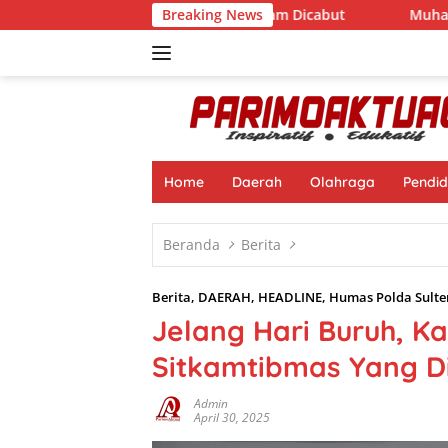
Langsung
i, Izin CV BBN Terancam Dicabut
Breaking News
Muhamad Nasir Resmi P
ke
konten
Home
Daerah
Olahraga
Pendid
Beranda
Berita
Berita
,
DAERAH
,
HEADLINE
,
Humas Polda Sulte
Jelang Hari Buruh, K
Sitkamtibmas Yang Di
Admin
April 30, 2025