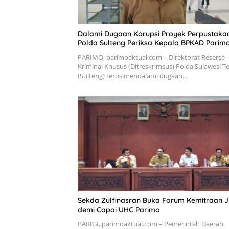
Dalami Dugaan Korupsi Proyek Perpustaka
Polda Sulteng Periksa Kepala BPKAD Parim
PARIMO, parimoaktual.com – Direktorat Reserse
Kriminal Khusus (Ditreskrimsus) Polda Sulawesi 
(Sulteng) terus mendalami dugaan…
Sekda Zulfinasran Buka Forum Kemitraan 
demi Capai UHC Parimo
PARIGI, parimoaktual.com – Pemerintah Daerah