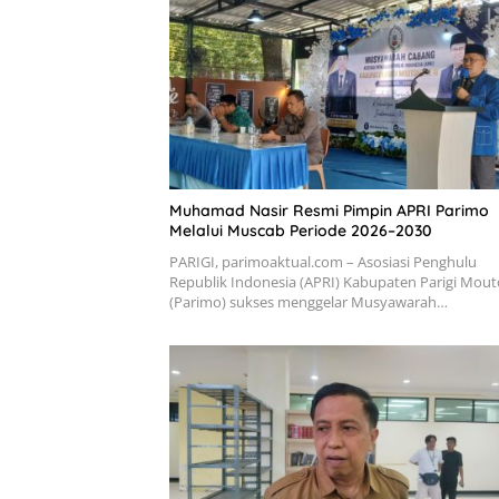
Muhamad Nasir Resmi Pimpin APRI Parimo
Melalui Muscab Periode 2026–2030
PARIGI, parimoaktual.com – Asosiasi Penghulu
Republik Indonesia (APRI) Kabupaten Parigi Mou
(Parimo) sukses menggelar Musyawarah…