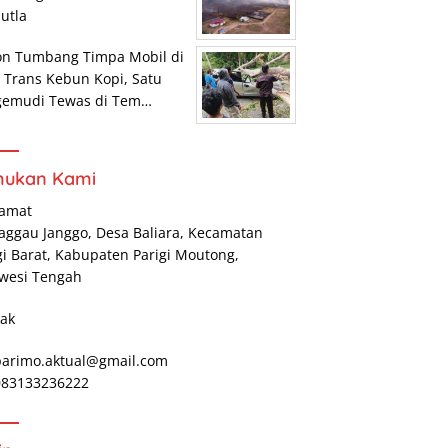
utla
on Tumbang Timpa Mobil di
r Trans Kebun Kopi, Satu
gemudi Tewas di Tem…
mukan Kami
lamat
Maggau Janggo, Desa Baliara, Kecamatan
gi Barat, Kabupaten Parigi Moutong,
wesi Tengah
ak
parimo.aktual@gmail.com
 083133236222