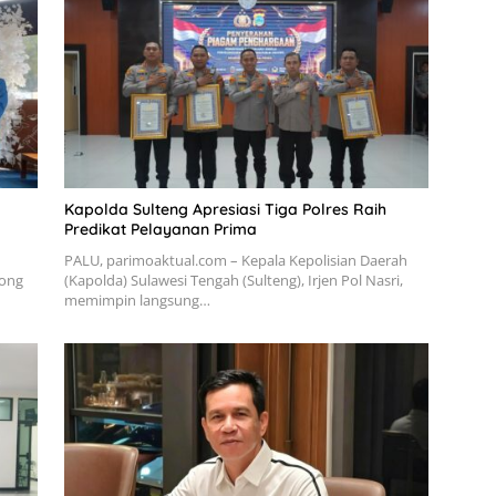
Kapolda Sulteng Apresiasi Tiga Polres Raih
Predikat Pelayanan Prima
PALU, parimoaktual.com – Kepala Kepolisian Daerah
tong
(Kapolda) Sulawesi Tengah (Sulteng), Irjen Pol Nasri,
memimpin langsung…