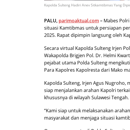
Kapolda Sulteng Hadiri Anev Sitkamtibmas Yang Dipim
PALU,
parimoaktual.com
–
Mabes Polri 
situasi Kamtibmas untuk persiapan pe
2025. Rapat dipimpin langsung oleh Kapol
Secara virtual Kapolda Sulteng Irjen Pol
Wakapolda Brigjen Pol. Dr. Helmi Kwart
pejabat utama Polda Sulteng mengikuti
Para Kapolres Kapolresta dari Mako ma
Kapolda Sulteng, Irjen Agus Nugroho
siap menjalankan arahan Kapolri terka
khususnya di wilayah Sulawesi Tengah.
“Kami siap untuk melaksanakan arahan 
masyarakat dan menjaga situasi kamtib