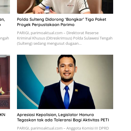
an,
Polda Sulteng Didorong ‘Bongkar’ Tiga Paket
o
Proyek Perpustakaan Parimo
PARIGI, parimoaktual.com – Direktorat Reserse
Tengah
Kriminal Khusus (Ditreskrimsus) Polda Sulawesi Tengah
(Sulteng) sedang mengusut dugaan…
JKN
Apresiasi Kepolisian, Legislator Hanura
Tegaskan tak ada Toleransi Bagi Aktivitas PETI
PARIGI, parimoaktual.com – Anggota Komisi III DPRD