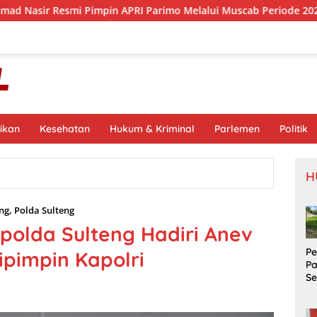
impin APRI Parimo Melalui Muscab Periode 2026–2030
T
ikan
Kesehatan
Hukum & Kriminal
Parlemen
Politik
H
ng
,
Polda Sulteng
apolda Sulteng Hadiri Anev
P
pimpin Kapolri
P
S
Si
S
Pr