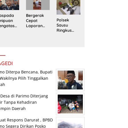
edung
Trans
Pengedar
rpustaka
Sulawesi
Sabu di
n
Parimo
Mepanga
Bergerak
aspada
Polsek
Cepat
nipuan
Sausu
Laporan
engatasn
Ringkus
Warga,
makan
Tiga Pelaku
Polsek
polres
Pencurian,
Tomini
n Kasat
Dua di
Amankan
eskrim
Antaranya
Terduga
lres
Anak di
Pengguna
arimo
Bawah
Sabu
AGEDI
Umur
mo Diterpa Bencana, Bupati
Wakilnya Pilih Tinggalkan
rah
 Desa di Parimo Diterjang
ir Tanpa Kehadiran
impin Daerah
uat Respons Darurat , BPBD
mo Segera Dirikan Posko