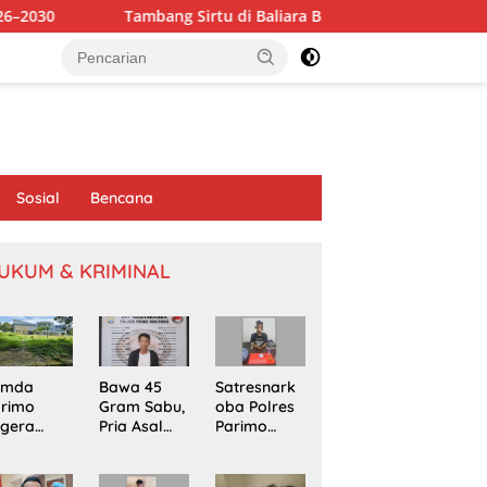
ambang Sirtu di Baliara Beroperasi Bebas, Diduga Abaikan Sanks
Sosial
Bencana
UKUM & KRIMINAL
emda
Bawa 45
Satresnark
arimo
Gram Sabu,
oba Polres
egera
Pria Asal
Parimo
kapi
Poso
Gerebek
omasi
Ditangkap
Rumah
oyek
di Jalur
Terduga