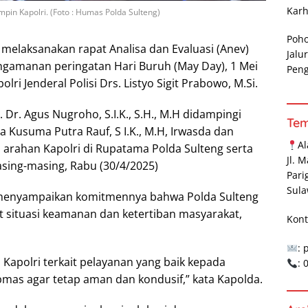
Karh
pin Kapolri. (Foto : Humas Polda Sulteng)
Poh
melaksanakan rapat Analisa dan Evaluasi (Anev)
Jalu
ngamanan peringatan Hari Buruh (May Day), 1 Mei
Pen
ri Jenderal Polisi Drs. Listyo Sigit Prabowo, M.Si.
. Dr. Agus Nugroho, S.I.K., S.H., M.H didampingi
Te
a Kusuma Putra Rauf, S I.K., M.H, Irwasda dan
A
 arahan Kapolri di Rupatama Polda Sulteng serta
Jl. 
sing-masing, Rabu (30/4/2025)
Pari
Sula
, menyampaikan komitmennya bahwa Polda Sulteng
it situasi keamanan dan ketertiban masyarakat,
Kont
: 
Kapolri terkait pelayanan yang baik kepada
:
mas agar tetap aman dan kondusif,” kata Kapolda.