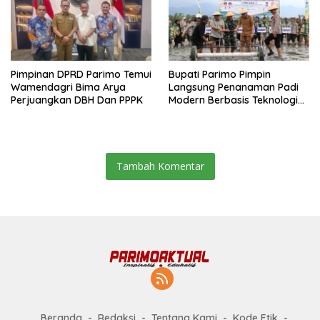
Pimpinan DPRD Parimo Temui
Bupati Parimo Pimpin
Wamendagri Bima Arya
Langsung Penanaman Padi
Perjuangkan DBH Dan PPPK
Modern Berbasis Teknologi
PM-AAS
Tambah Komentar
Beranda
Redaksi
Tentang Kami
Kode Etik