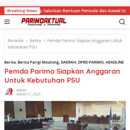
Langsung ke konten
 Malino, Feinny Salurkan Bantuan Pemuda dan Kawal Usulan W
Breaking News
Beranda
Berita
Pemda Parimo Siapkan Anggaran Untuk
Kebutuhan PSU
Berita
,
Berita Parigi Moutong
,
DAERAH
,
DPRD PARIMO
,
HEADLINE
Pemda Parimo Siapkan Anggaran
Untuk Kebutuhan PSU
Admin
Maret 17, 2025