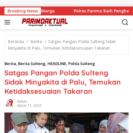
Langsung ke konten
 Kawal Usulan Warga
Breaking News
Polres Parimo Raih Penghargaan P
Beranda
Berita
Satgas Pangan Polda Sulteng Sidak
Minyakita di Palu, Temukan Ketidaksesuaian Takaran
Berita
,
Berita Sulteng
,
HEADLINE
,
Polda Sulteng
Satgas Pangan Polda Sulteng
Sidak Minyakita di Palu, Temukan
Ketidaksesuaian Takaran
Admin
Maret 11, 2025