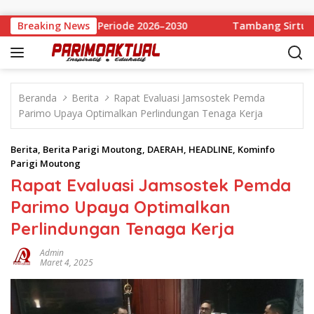
Langsung ke konten
lalui Muscab Periode 2026–2030
Breaking News
Tambang Sirtu di Bali
Beranda
Berita
Rapat Evaluasi Jamsostek Pemda
Parimo Upaya Optimalkan Perlindungan Tenaga Kerja
Berita
,
Berita Parigi Moutong
,
DAERAH
,
HEADLINE
,
Kominfo
Parigi Moutong
Rapat Evaluasi Jamsostek Pemda
Parimo Upaya Optimalkan
Perlindungan Tenaga Kerja
Admin
Maret 4, 2025