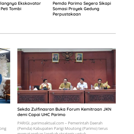
Hilangnya Ekskavator
Pemda Parimo Segera Sikapi
 Peti Tombi
Somasi Proyek Gedung
Perpustakaan
Sekda Zulfinasran Buka Forum Kemitraan JKN
demi Capai UHC Parimo
PARIGI, parimoaktual.com – Pemerintah Daerah
tong
(Pemda) Kabupaten Parigi Moutong (Parimo) terus
mematangkan langkah strategis untuk…