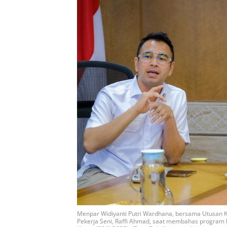
Menpar Widiyanti Putri Wardhana, bersama Utusan 
Pekerja Seni, Raffi Ahmad, saat membahas program 