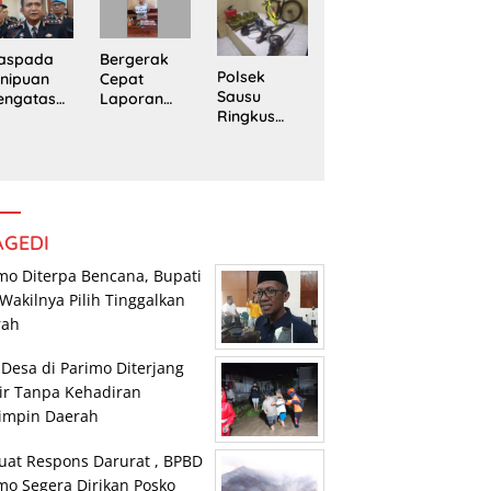
Trans
Pengedar
edung
Sulawesi
Sabu di
rpustaka
Parimo
Mepanga
n
Bergerak
aspada
Polsek
Cepat
nipuan
Sausu
Laporan
engatasn
Ringkus
Warga,
makan
Tiga Pelaku
Polsek
polres
Pencurian,
Tomini
n Kasat
Dua di
Amankan
eskrim
Antaranya
Terduga
lres
Anak di
Pengguna
arimo
Bawah
Sabu
AGEDI
Umur
mo Diterpa Bencana, Bupati
Wakilnya Pilih Tinggalkan
rah
 Desa di Parimo Diterjang
ir Tanpa Kehadiran
impin Daerah
uat Respons Darurat , BPBD
mo Segera Dirikan Posko