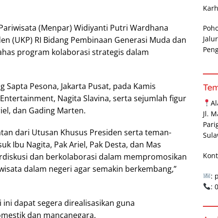
Karh
Pariwisata (Menpar) Widiyanti Putri Wardhana
Poh
Jalu
en (UKP) RI Bidang Pembinaan Generasi Muda dan
Pen
ahas program kolaborasi strategis dalam
 Sapta Pesona, Jakarta Pusat, pada Kamis
Te
 Entertainment, Nagita Slavina, serta sejumlah figur
A
iel, dan Gading Marten.
Jl. 
Pari
tan dari Utusan Khusus Presiden serta teman-
Sula
k Ibu Nagita, Pak Ariel, Pak Desta, dan Mas
Kont
erdiskusi dan berkolaborasi dalam mempromosikan
g wisata dalam negeri agar semakin berkembang,”
: 
:
ini dapat segera direalisasikan guna
omestik dan mancanegara.