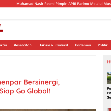
Nasir Resmi Pimpin APRI Parimo Melalui Muscab Periode 2026–
ikan
Kesehatan
Hukum & Kriminal
Parlemen
Politik
H
enpar Bersinergi,
P
Siap Go Global!
P
S
Si
S
Pr