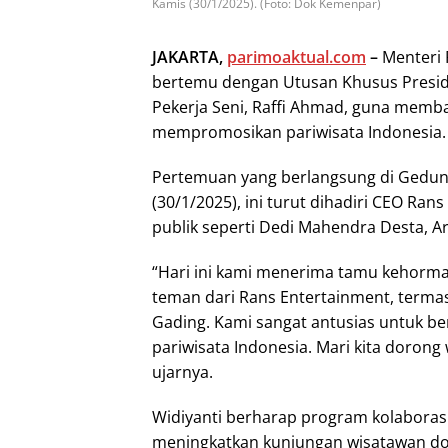
Kamis (30/1/2025). (Foto: Dok Kemenpar)
JAKARTA,
parimoaktual.com
–
Menteri 
bertemu dengan Utusan Khusus Presid
Pekerja Seni, Raffi Ahmad, guna memb
mempromosikan pariwisata Indonesia.
Pertemuan yang berlangsung di Gedung
(30/1/2025), ini turut dihadiri CEO Rans
publik seperti Dedi Mahendra Desta, Ar
“Hari ini kami menerima tamu kehorma
teman dari Rans Entertainment, termasu
Gading. Kami sangat antusias untuk b
pariwisata Indonesia. Mari kita doron
ujarnya.
Widiyanti berharap program kolaborasi 
meningkatkan kunjungan wisatawan d