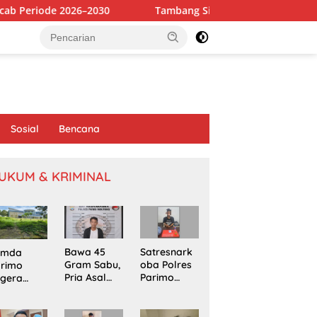
2030
Tambang Sirtu di Baliara Beroperasi Bebas, Diduga
Sosial
Bencana
UKUM & KRIMINAL
Bawa 45
Satresnark
emda
Gram Sabu,
oba Polres
arimo
Pria Asal
Parimo
egera
Poso
Gerebek
kapi
Ditangkap
Rumah
omasi
di Jalur
Terduga
oyek