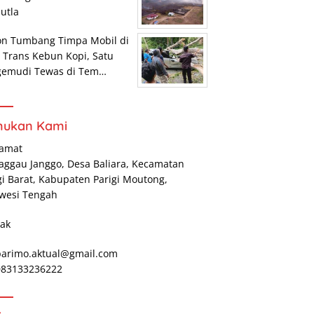
utla
on Tumbang Timpa Mobil di
r Trans Kebun Kopi, Satu
gemudi Tewas di Tem…
mukan Kami
lamat
Maggau Janggo, Desa Baliara, Kecamatan
gi Barat, Kabupaten Parigi Moutong,
wesi Tengah
ak
parimo.aktual@gmail.com
 083133236222