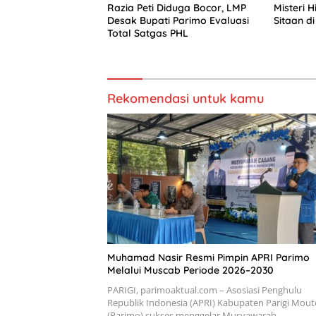
Razia Peti Diduga Bocor, LMP
Misteri 
Desak Bupati Parimo Evaluasi
Sitaan di
Total Satgas PHL
Rekomendasi untuk kamu
Muhamad Nasir Resmi Pimpin APRI Parimo
Melalui Muscab Periode 2026–2030
PARIGI, parimoaktual.com – Asosiasi Penghulu
Republik Indonesia (APRI) Kabupaten Parigi Mou
(Parimo) sukses menggelar Musyawarah…