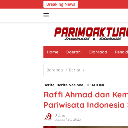
Langsung
Breaking News
Muhamad 
ke
konten
Home
Daerah
Olahraga
Pendid
Beranda
Berita
Berita
,
Berita Nasional
,
HEADLINE
Raffi Ahmad dan Kem
Pariwisata Indonesia 
Admin
Januari 30, 2025