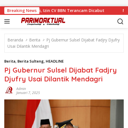
Langsung ke konten
 Tengah Sanksi, Izin CV BBN Terancam Dicabut
Breaking News
Muhamad 
Beranda
Berita
Pj Gubernur Sulsel Dijabat Fadjry Djufry
Usai Dilantik Mendagri
Berita
,
Berita Sulteng
,
HEADLINE
Pj Gubernur Sulsel Dijabat Fadjry
Djufry Usai Dilantik Mendagri
Admin
Januari 7, 2025