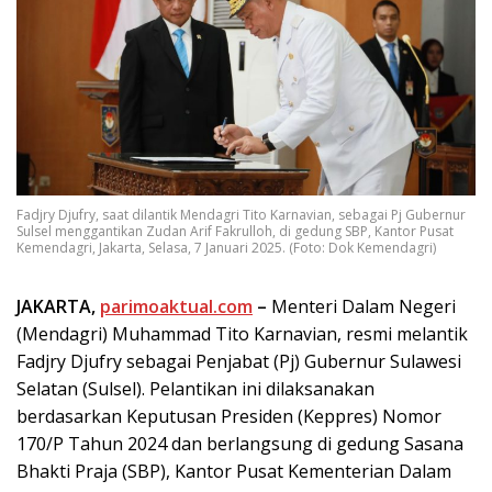
Fadjry Djufry, saat dilantik Mendagri Tito Karnavian, sebagai Pj Gubernur
Sulsel menggantikan Zudan Arif Fakrulloh, di gedung SBP, Kantor Pusat
Kemendagri, Jakarta, Selasa, 7 Januari 2025. (Foto: Dok Kemendagri)
JAKARTA,
parimoaktual.com
–
Menteri Dalam Negeri
(Mendagri) Muhammad Tito Karnavian, resmi melantik
Fadjry Djufry sebagai Penjabat (Pj) Gubernur Sulawesi
Selatan (Sulsel). Pelantikan ini dilaksanakan
berdasarkan Keputusan Presiden (Keppres) Nomor
170/P Tahun 2024 dan berlangsung di gedung Sasana
Bhakti Praja (SBP), Kantor Pusat Kementerian Dalam