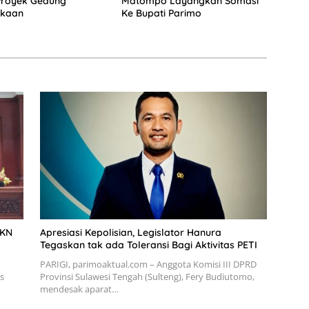
Proyek Gedung
Matompo Layangkan Somasi
akaan
Ke Bupati Parimo
JKN
Apresiasi Kepolisian, Legislator Hanura
Tegaskan tak ada Toleransi Bagi Aktivitas PETI
PARIGI, parimoaktual.com – Anggota Komisi III DPRD
s
Provinsi Sulawesi Tengah (Sulteng), Fery Budiutomo,
mendesak aparat…