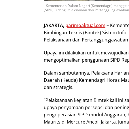
- Kementerian Dalam Negeri (Kemendagri) menggela
(SIPD) Bidang Pelaksanaan dan Pertanggungjawaban 
JAKARTA,
parimoaktual.com
–
Kementer
Bimbingan Teknis (Bimtek) Sistem Info
Pelaksanaan dan Pertanggungjawaban
Upaya ini dilakukan untuk mewujudkan 
mengoptimalkan penggunaan SIPD Repub
Dalam sambutannya, Pelaksana Harian (
Daerah (Keuda) Kemendagri Horas Maur
dan strategis.
“Pelaksanaan kegiatan Bimtek kali ini 
upaya penyamaan persepsi dan pening
pengoperasian SIPD modul Anggaran, P
Maurits di Mercure Ancol, Jakarta, Juma