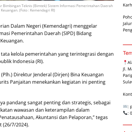
Karh
r Bimbingan Teknis (Bimtek) Sistem Informasi Pemerintahan Daerah
Keuangan. (Foto : Kemendagri RI)
Poh
Jalu
ian Dalam Negeri (Kemendagri) menggelar
Pen
rmasi Pemerintahan Daerah (SIPD) Bidang
 Keuangan.
Te
tata kelola pemerintahan yang terintegrasi dengan
lik Indonesia (RI).
A
Jl. 
Plh.) Direktur Jenderal (Dirjen) Bina Keuangan
Pari
its Panjaitan menekankan kegiatan ini penting
Sula
Kont
saya pandang sangat penting dan strategis, sebagai
: 
katan wawasan dan keterampilan dalam
:
enatausahaan, Akuntansi dan Pelaporan,” tegas
t (26/7/2024).