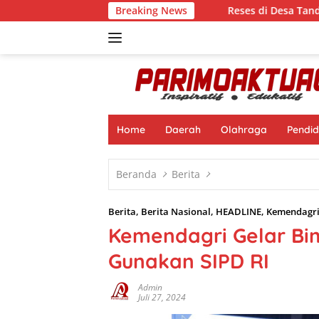
Langsung
Breaking News
Reses di Desa Tandaigi, Faisan Lelo
ke
konten
Home
Daerah
Olahraga
Pendid
Beranda
Berita
Berita
,
Berita Nasional
,
HEADLINE
,
Kemendagri
Kemendagri Gelar Bi
Gunakan SIPD RI
Admin
Juli 27, 2024