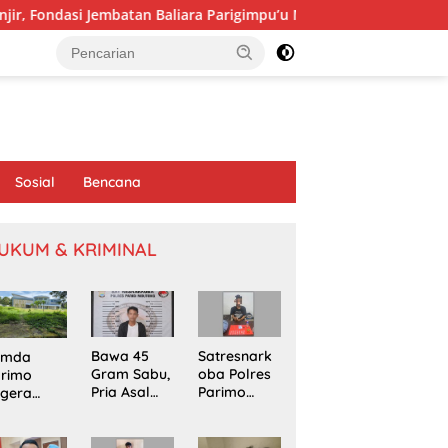
mbatan Baliara Parigimpu’u Menggantung
Jaring Aspirasi
Sosial
Bencana
UKUM & KRIMINAL
Bawa 45
Satresnark
emda
Gram Sabu,
oba Polres
arimo
Pria Asal
Parimo
egera
Poso
Gerebek
kapi
Ditangkap
Rumah
omasi
di Jalur
Terduga
oyek