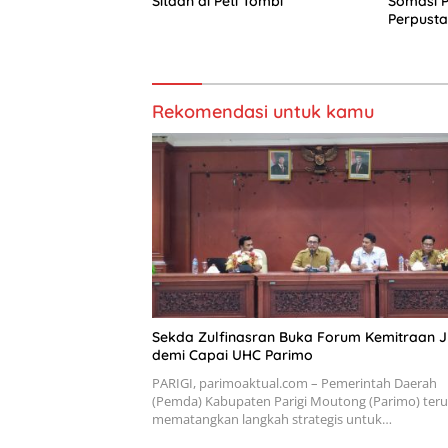
Sitaan di Peti Tombi
Somasi 
Perpust
Rekomendasi untuk kamu
Sekda Zulfinasran Buka Forum Kemitraan 
demi Capai UHC Parimo
PARIGI, parimoaktual.com – Pemerintah Daerah
(Pemda) Kabupaten Parigi Moutong (Parimo) teru
mematangkan langkah strategis untuk…