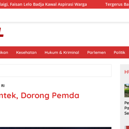
 Badja Kawal Aspirasi Warga
Tergerus Banjir, Fondasi Je
ikan
Kesehatan
Hukum & Kriminal
Parlemen
Politik
H
 RI
mtek, Dorong Pemda
P
P
S
Si
S
Pr