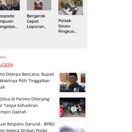
Trans
Pengedar
edung
Sulawesi
Sabu di
rpustaka
Parimo
Mepanga
n
Bergerak
aspada
Polsek
Cepat
nipuan
Sausu
Laporan
engatasn
Ringkus
Warga,
makan
Tiga Pelaku
Polsek
polres
Pencurian,
Tomini
n Kasat
Dua di
Amankan
eskrim
Antaranya
Terduga
lres
Anak di
Pengguna
arimo
Bawah
Sabu
AGEDI
Umur
mo Diterpa Bencana, Bupati
Wakilnya Pilih Tinggalkan
rah
 Desa di Parimo Diterjang
ir Tanpa Kehadiran
impin Daerah
uat Respons Darurat , BPBD
mo Segera Dirikan Posko