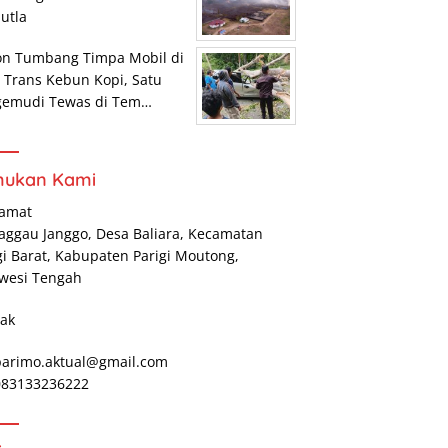
utla
on Tumbang Timpa Mobil di
r Trans Kebun Kopi, Satu
gemudi Tewas di Tem…
mukan Kami
lamat
Maggau Janggo, Desa Baliara, Kecamatan
gi Barat, Kabupaten Parigi Moutong,
wesi Tengah
ak
parimo.aktual@gmail.com
 083133236222