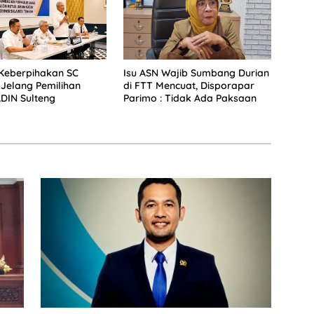
Keberpihakan SC
Isu ASN Wajib Sumbang Durian
Jelang Pemilihan
di FTT Mencuat, Disporapar
DIN Sulteng
Parimo : Tidak Ada Paksaan