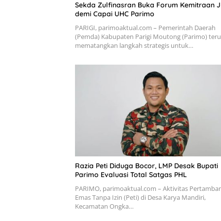
Sekda Zulfinasran Buka Forum Kemitraan 
demi Capai UHC Parimo
PARIGI, parimoaktual.com – Pemerintah Daerah
(Pemda) Kabupaten Parigi Moutong (Parimo) teru
mematangkan langkah strategis untuk…
Razia Peti Diduga Bocor, LMP Desak Bupati
Parimo Evaluasi Total Satgas PHL
PARIMO, parimoaktual.com – Aktivitas Pertamba
Emas Tanpa Izin (Peti) di Desa Karya Mandiri,
Kecamatan Ongka…