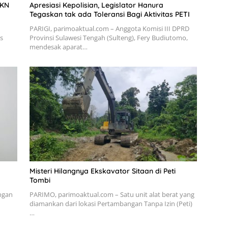
JKN
Apresiasi Kepolisian, Legislator Hanura
Tegaskan tak ada Toleransi Bagi Aktivitas PETI
PARIGI, parimoaktual.com – Anggota Komisi III DPRD
s
Provinsi Sulawesi Tengah (Sulteng), Fery Budiutomo,
mendesak aparat…
Misteri Hilangnya Ekskavator Sitaan di Peti
Tombi
ngan
PARIMO, parimoaktual.com – Satu unit alat berat yang
diamankan dari lokasi Pertambangan Tanpa Izin (Peti)
…