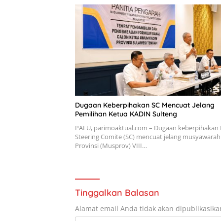
Dugaan Keberpihakan SC Mencuat Jelang
Pemilihan Ketua KADIN Sulteng
PALU, parimoaktual.com – Dugaan keberpihakan
Steering Comite (SC) mencuat jelang musyawarah
Provinsi (Musprov) VIII…
Tinggalkan Balasan
Alamat email Anda tidak akan dipublikasika