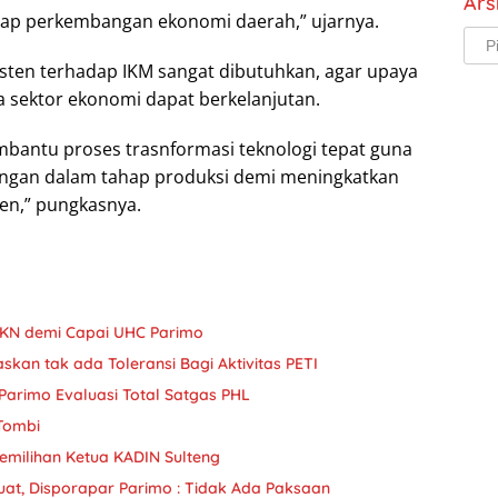
Ars
dap perkembangan ekonomi daerah,” ujarnya.
Arsi
sten terhadap IKM sangat dibutuhkan, agar upaya
 sektor ekonomi dapat berkelanjutan.
embantu proses trasnformasi teknologi tepat guna
ingan dalam tahap produksi demi meningkatkan
sien,” pungkasnya.
JKN demi Capai UHC Parimo
askan tak ada Toleransi Bagi Aktivitas PETI
Parimo Evaluasi Total Satgas PHL
 Tombi
milihan Ketua KADIN Sulteng
uat, Disporapar Parimo : Tidak Ada Paksaan