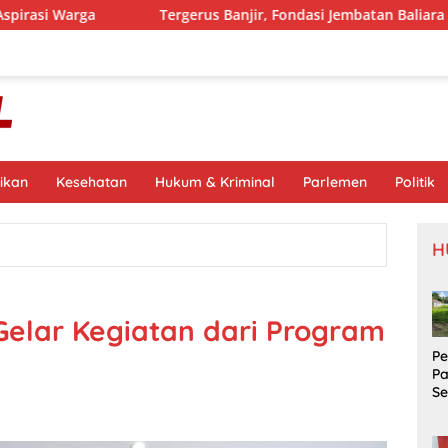
a
Tergerus Banjir, Fondasi Jembatan Baliara Parigimpu’
ikan
Kesehatan
Hukum & Kriminal
Parlemen
Politik
H
Gelar Kegiatan dari Program
P
P
S
Si
S
Pr