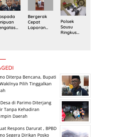
edung
Trans
Pengedar
rpustaka
Sulawesi
Sabu di
n
Parimo
Mepanga
Bergerak
aspada
Polsek
Cepat
nipuan
Sausu
Laporan
engatasn
Ringkus
Warga,
makan
Tiga Pelaku
Polsek
polres
Pencurian,
Tomini
n Kasat
Dua di
Amankan
eskrim
Antaranya
Terduga
lres
Anak di
Pengguna
arimo
Bawah
Sabu
AGEDI
Umur
mo Diterpa Bencana, Bupati
Wakilnya Pilih Tinggalkan
rah
 Desa di Parimo Diterjang
ir Tanpa Kehadiran
impin Daerah
uat Respons Darurat , BPBD
mo Segera Dirikan Posko