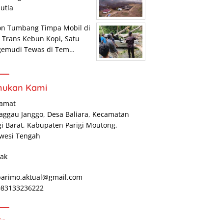
utla
on Tumbang Timpa Mobil di
r Trans Kebun Kopi, Satu
gemudi Tewas di Tem…
mukan Kami
lamat
Maggau Janggo, Desa Baliara, Kecamatan
gi Barat, Kabupaten Parigi Moutong,
wesi Tengah
ak
parimo.aktual@gmail.com
 083133236222