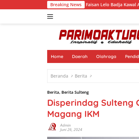
Langsung
Reses di Desa Tandaigi, Faisan Lelo Badja Kawal Aspirasi Warg
Breaking News
ke
konten
Home
Daerah
Olahraga
Pendid
Beranda
Berita
Berita
,
Berita Sulteng
Disperindag Sulteng 
Magang IKM
Admin
Juni 26, 2024