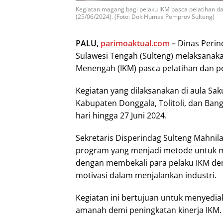
Kegiatan magang bagi pelaku IKM pasca pelatihan d
(25/06/2024). (Foto: Dok Humas Pemprov Sulteng)
PALU,
parimoaktual.com
–
Dinas Perin
Sulawesi Tengah (Sulteng) melaksanaka
Menengah (IKM) pasca pelatihan dan p
Kegiatan yang dilaksanakan di aula Sakul
Kabupaten Donggala, Tolitoli, dan Bang
hari hingga 27 Juni 2024.
Sekretaris Disperindag Sulteng Mahni
program yang menjadi metode untuk m
dengan membekali para pelaku IKM den
motivasi dalam menjalankan industri.
Kegiatan ini bertujuan untuk menyediak
amanah demi peningkatan kinerja IKM.