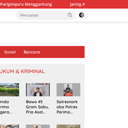
u Menggantung
Jaring Aspirasi di Sausu Trans, Yolanda 
Sosial
Bencana
UKUM & KRIMINAL
emda
Bawa 45
Satresnark
arimo
Gram Sabu,
oba Polres
egera
Pria Asal
Parimo
kapi
Poso
Gerebek
omasi
Ditangkap
Rumah
oyek
di Jalur
Terduga