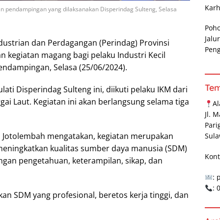
Karh
an pendampingan yang dilaksanakan Disperindag Sulteng, Selasa
Poh
Jalu
dustrian dan Perdagangan (Perindag) Provinsi
Pen
n kegiatan magang bagi pelaku Industri Kecil
endampingan, Selasa (25/06/2024).
Te
ati Disperindag Sulteng ini, diikuti pelaku IKM dari
gai Laut. Kegiatan ini akan berlangsung selama tiga
A
Jl. 
Pari
la Jotolembah mengatakan, kegiatan merupakan
Sula
eningkatkan kualitas sumber daya manusia (SDM)
Kont
gan pengetahuan, keterampilan, sikap, dan
: 
:
an SDM yang profesional, beretos kerja tinggi, dan