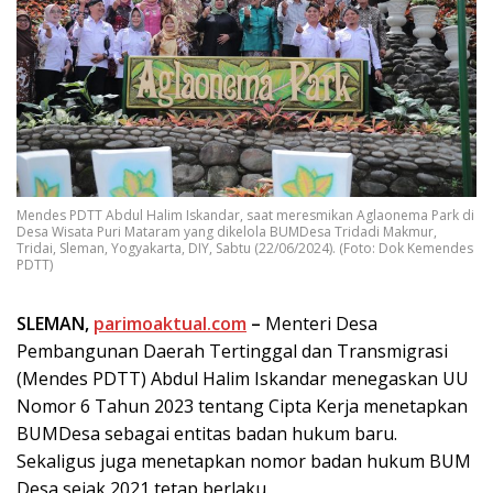
Mendes PDTT Abdul Halim Iskandar, saat meresmikan Aglaonema Park di
Desa Wisata Puri Mataram yang dikelola BUMDesa Tridadi Makmur,
Tridai, Sleman, Yogyakarta, DIY, Sabtu (22/06/2024). (Foto: Dok Kemendes
PDTT)
SLEMAN,
parimoaktual.com
–
Menteri Desa
Pembangunan Daerah Tertinggal dan Transmigrasi
(Mendes PDTT) Abdul Halim Iskandar menegaskan UU
Nomor 6 Tahun 2023 tentang Cipta Kerja menetapkan
BUMDesa sebagai entitas badan hukum baru.
Sekaligus juga menetapkan nomor badan hukum BUM
Desa sejak 2021 tetap berlaku.