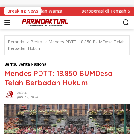
Langsung ke konten
 dan Kawal Usulan Warga
Breaking News
Beroperasi di Tengah Sanksi,
Beranda
Berita
Mendes PDTT: 18.850 BUMDesa Telah
Berbadan Hukum
Berita
,
Berita Nasional
Mendes PDTT: 18.850 BUMDesa
Telah Berbadan Hukum
Admin
Juni 22, 2024