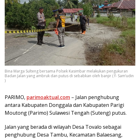
Bina Marga Sulteng bersama Polsek Kasimbar melakukan pengukuran
Badan Jalan yang ambruk dan putus di sebabkan oleh banjir ( f- Sam’udin
)
PARIMO,
parimoaktual.com
– Jalan penghubung
antara Kabupaten Donggala dan Kabupaten Parigi
Moutong (Parimo) Sulawesi Tengah (Suteng) putus.
Jalan yang berada di wilayah Desa Tovalo sebagai
penghubung Desa Tambu, Kecamatan Balaesang,