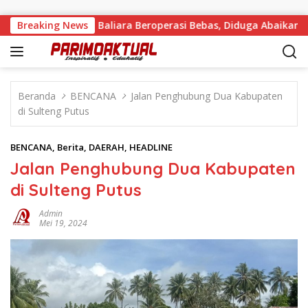
Langsung ke konten
ang Sirtu di Baliara Beroperasi Bebas, Diduga Abaikan Sanksi
Breaking News
Beranda
BENCANA
Jalan Penghubung Dua Kabupaten
di Sulteng Putus
BENCANA
,
Berita
,
DAERAH
,
HEADLINE
Jalan Penghubung Dua Kabupaten
di Sulteng Putus
Admin
Mei 19, 2024