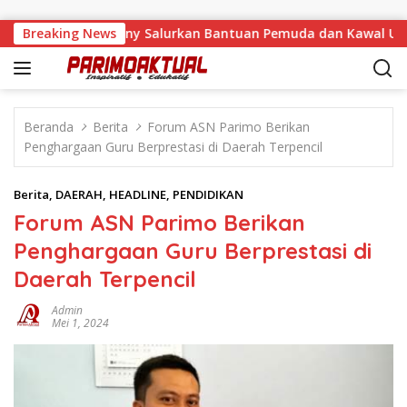
Langsung ke konten
ka Malino, Feinny Salurkan Bantuan Pemuda dan Kawal Usulan 
Breaking News
Beranda
Berita
Forum ASN Parimo Berikan
Penghargaan Guru Berprestasi di Daerah Terpencil
Berita
,
DAERAH
,
HEADLINE
,
PENDIDIKAN
Forum ASN Parimo Berikan
Penghargaan Guru Berprestasi di
Daerah Terpencil
Admin
Mei 1, 2024