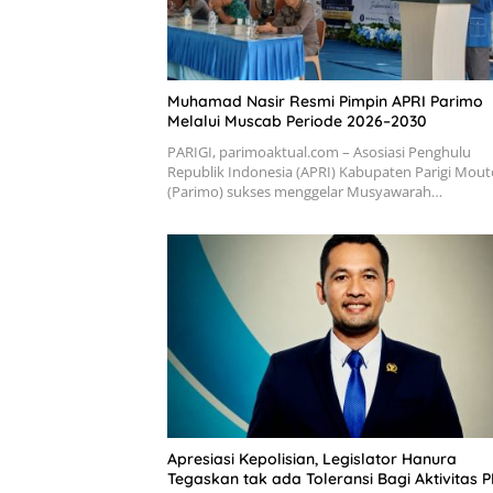
Muhamad Nasir Resmi Pimpin APRI Parimo
Melalui Muscab Periode 2026–2030
PARIGI, parimoaktual.com – Asosiasi Penghulu
Republik Indonesia (APRI) Kabupaten Parigi Mou
(Parimo) sukses menggelar Musyawarah…
Apresiasi Kepolisian, Legislator Hanura
Tegaskan tak ada Toleransi Bagi Aktivitas P