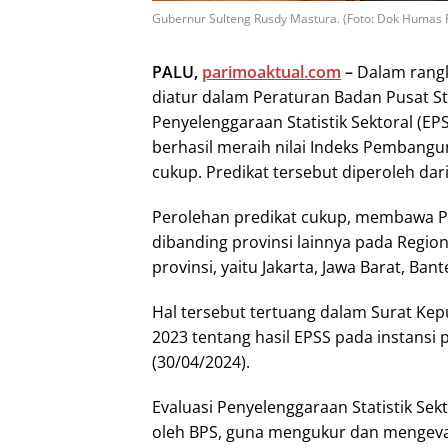
Gubernur Sulteng Rusdy Mastura. (Foto: Dok Humas 
PALU,
parimoaktual.com
–
Dalam rangk
diatur dalam Peraturan Badan Pusat St
Penyelenggaraan Statistik Sektoral (EPS
berhasil meraih nilai Indeks Pembangun
cukup. Predikat tersebut diperoleh da
Perolehan predikat cukup, membawa Pro
dibanding provinsi lainnya pada Region
provinsi, yaitu Jakarta, Jawa Barat, Bant
Hal tersebut tertuang dalam Surat Ke
2023 tentang hasil EPSS pada instansi
(30/04/2024).
Evaluasi Penyelenggaraan Statistik Se
oleh BPS, guna mengukur dan mengevalu