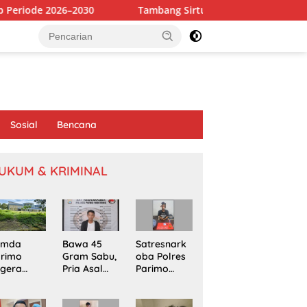
30
Tambang Sirtu di Baliara Beroperasi Bebas, Diduga Ab
Sosial
Bencana
UKUM & KRIMINAL
emda
Bawa 45
Satresnark
arimo
Gram Sabu,
oba Polres
egera
Pria Asal
Parimo
kapi
Poso
Gerebek
omasi
Ditangkap
Rumah
oyek
di Jalur
Terduga