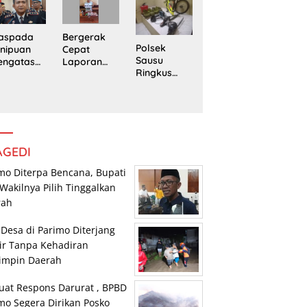
edung
Trans
Pengedar
rpustaka
Sulawesi
Sabu di
n
Parimo
Mepanga
Bergerak
aspada
Polsek
Cepat
nipuan
Sausu
Laporan
engatasn
Ringkus
Warga,
makan
Tiga Pelaku
Polsek
polres
Pencurian,
Tomini
n Kasat
Dua di
Amankan
eskrim
Antaranya
Terduga
lres
Anak di
Pengguna
arimo
Bawah
Sabu
AGEDI
Umur
mo Diterpa Bencana, Bupati
Wakilnya Pilih Tinggalkan
rah
 Desa di Parimo Diterjang
ir Tanpa Kehadiran
impin Daerah
uat Respons Darurat , BPBD
mo Segera Dirikan Posko