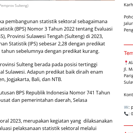
Karh
Pemprov Sulteng)
Poh
a pembangunan statistik sektoral sebagaimana
Jalu
atistik (BPS) Nomor 3 Tahun 2022 tentang Evaluasi
Pen
S), Provinsi Sulawesi Tengah (Sulteng) di 2023,
an Statistik (IPS) sebesar 2,28 dengan predikat
ri tahun sebelumnya dengan predikat kurang.
Te
A
vinsi Sulteng berada pada posisi tertinggi
Jl. 
al Sulawesi. Adapun predikat baik diraih enam
Pari
en, Jogjakarta, Bali, dan NTB.
Sula
putusan BPS Republik Indonesia Nomor 741 Tahun
Kont
 pusat dan pemerintahan daerah, Selasa
: 
:
ktoral 2023, merupakan kegiatan yang dilaksanakan
asi pelaksanaan statistik sektoral melalui