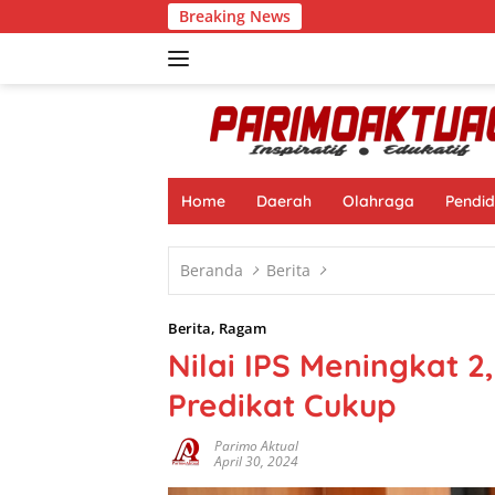
Langsung
Breaking News
Muhamad Na
ke
konten
Home
Daerah
Olahraga
Pendid
Beranda
Berita
Berita
,
Ragam
Nilai IPS Meningkat 2
Predikat Cukup
Parimo Aktual
April 30, 2024