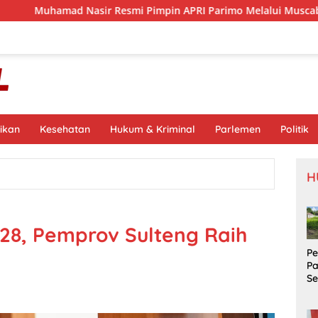
sir Resmi Pimpin APRI Parimo Melalui Muscab Periode 2026–20
ikan
Kesehatan
Hukum & Kriminal
Parlemen
Politik
H
,28, Pemprov Sulteng Raih
P
P
S
Si
S
Pr