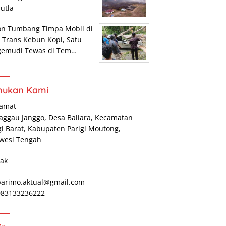
utla
on Tumbang Timpa Mobil di
r Trans Kebun Kopi, Satu
gemudi Tewas di Tem…
mukan Kami
lamat
Maggau Janggo, Desa Baliara, Kecamatan
gi Barat, Kabupaten Parigi Moutong,
wesi Tengah
ak
parimo.aktual@gmail.com
 083133236222