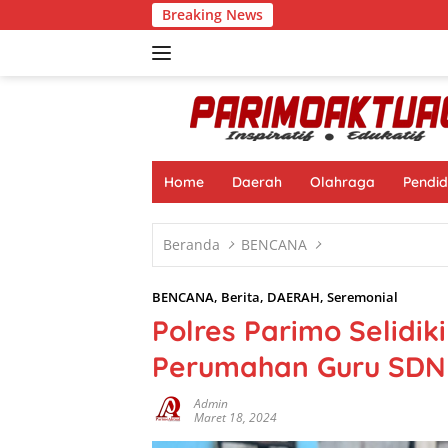
Langsung
Breaking News
Muhamad Na
ke
konten
Home
Daerah
Olahraga
Pendid
Beranda
BENCANA
BENCANA
,
Berita
,
DAERAH
,
Seremonial
Polres Parimo Selidi
Perumahan Guru SD
Admin
Maret 18, 2024