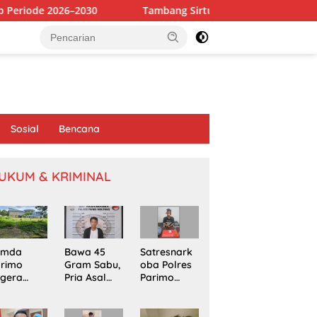
30
Tambang Sirtu di Baliara Beroperasi Bebas, Diduga A
Sosial
Bencana
UKUM & KRIMINAL
emda
Bawa 45
Satresnark
arimo
Gram Sabu,
oba Polres
egera
Pria Asal
Parimo
kapi
Poso
Gerebek
omasi
Ditangkap
Rumah
oyek
di Jalur
Terduga