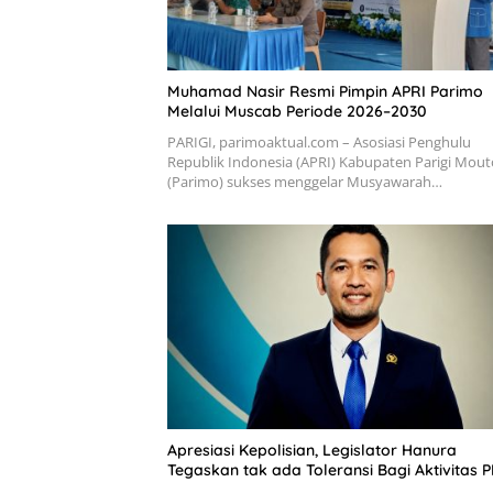
Muhamad Nasir Resmi Pimpin APRI Parimo
Melalui Muscab Periode 2026–2030
PARIGI, parimoaktual.com – Asosiasi Penghulu
Republik Indonesia (APRI) Kabupaten Parigi Mou
(Parimo) sukses menggelar Musyawarah…
Apresiasi Kepolisian, Legislator Hanura
Tegaskan tak ada Toleransi Bagi Aktivitas P