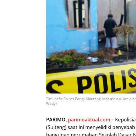
Tim Inafis Polres Parigi Moutong saat melakukan o
Wady)
PARIMO,
parimoaktual.com
–
Kepolisia
(Sulteng) saat ini menyelidiki penyeb
bangunan perumahan Sekolah Dasar Ne