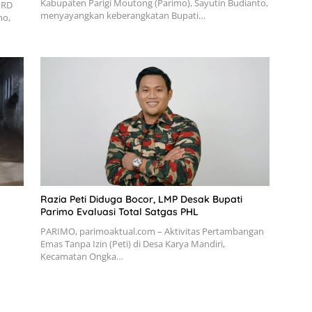
Kabupaten Parigi Moutong (Parimo), Sayutin Budianto,
PRD
menyayangkan keberangkatan Bupati…
mo,
Razia Peti Diduga Bocor, LMP Desak Bupati
Parimo Evaluasi Total Satgas PHL
PARIMO, parimoaktual.com – Aktivitas Pertambangan
Emas Tanpa Izin (Peti) di Desa Karya Mandiri,
Kecamatan Ongka…