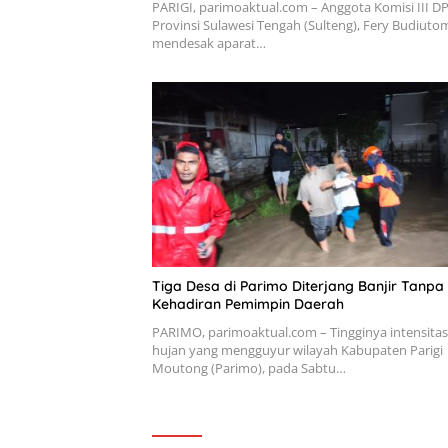
PARIGI, parimoaktual.com – Anggota Komisi III D
Provinsi Sulawesi Tengah (Sulteng), Fery Budiuto
mendesak aparat…
Tiga Desa di Parimo Diterjang Banjir Tanpa
Kehadiran Pemimpin Daerah
PARIMO, parimoaktual.com – Tingginya intensitas
hujan yang mengguyur wilayah Kabupaten Parigi
Moutong (Parimo), pada Sabtu…