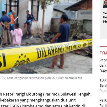
G
Pe
a
W
Pe
M
a
Ka
da
R
Po
P
TR
Pari
dan 
Dae
lah TKP pada bangunan perumahan guru SDN Bambalemo.(Foto -
Tiga
Banj
Pem
n Resor Parigi Moutong (Parimo), Sulawesi Tengah,
ab kebakaran yang menghanguskan dua unit
Perk
Pari
geri (SDN) Bambalemo dan satu unit kantin di