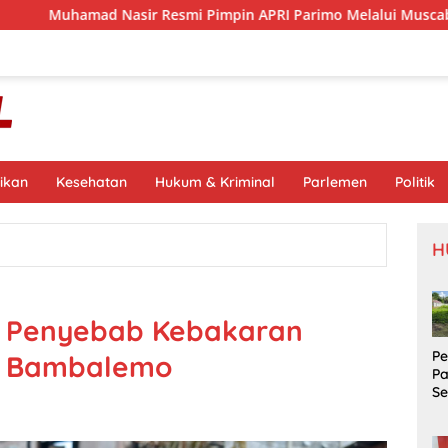
sir Resmi Pimpin APRI Parimo Melalui Muscab Periode 2026–20
ikan
Kesehatan
Hukum & Kriminal
Parlemen
Politik
H
ki Penyebab Kebakaran
P
N Bambalemo
P
S
Si
S
Pr