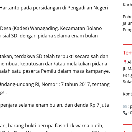
Karh
Hartanto pada persidangan di Pengadilan Negeri
Poh
Jalu
 Desa (Kades) Wanagading, Kecamatan Bolano
Pen
isial SD, dengan pidana selama enam bulan
Te
akan, terdakwa SD telah terbukti secara sah dan
A
 membuat keputusan dan/atau melakukan pidana
Jl. 
alah satu peserta Pemilu dalam masa kampanye.
Pari
Sula
Undang-undang RI, Nomor : 7 tahun 2017, tentang
al.
Kont
enjara selama enam bulan, dan denda Rp 7 juta
: 
:
n, barang bukti berupa flashdick warna putih,