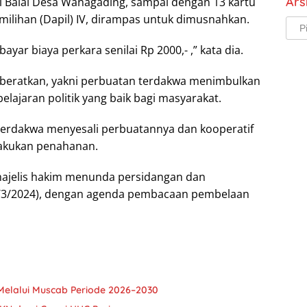
Ars
 Balai Desa Wanagading, sampai dengan 13 kartu
lihan (Dapil) IV, dirampas untuk dimusnahkan.
Arsi
ar biaya perkara senilai Rp 2000,- ,” kata dia.
eratkan, yakni perbuatan terdakwa menimbulkan
ajaran politik yang baik bagi masyarakat.
terdakwa menyesali perbuatannya dan kooperatif
lakukan penahanan.
majelis hakim menunda persidangan dan
8/3/2024), dengan agenda pembacaan pembelaan
Melalui Muscab Periode 2026–2030