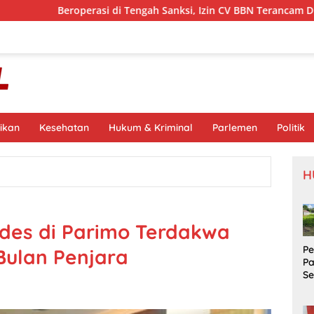
erasi di Tengah Sanksi, Izin CV BBN Terancam Dicabut
M
ikan
Kesehatan
Hukum & Kriminal
Parlemen
Politik
H
des di Parimo Terdakwa
P
Bulan Penjara
P
S
Si
S
Pr