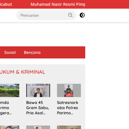
uhamad Nasir Resmi Pimpin APRI Parimo Melalui Muscab Period
Sosial
Bencana
UKUM & KRIMINAL
emda
Bawa 45
Satresnark
arimo
Gram Sabu,
oba Polres
egera
Pria Asal
Parimo
kapi
Poso
Gerebek
omasi
Ditangkap
Rumah
oyek
di Jalur
Terduga