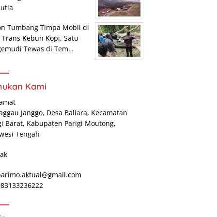
utla
on Tumbang Timpa Mobil di
r Trans Kebun Kopi, Satu
gemudi Tewas di Tem…
mukan Kami
lamat
Maggau Janggo, Desa Baliara, Kecamatan
gi Barat, Kabupaten Parigi Moutong,
wesi Tengah
ak
parimo.aktual@gmail.com
 083133236222