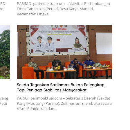
PRD
PARIMO, parimoaktual.com – Aktivitas Pertambangan
mo,
Emas Tanpa Izin (Peti) di Desa Karya Mandiri,
Kecamatan Ongka…
Sekda Tegaskan Satlinmas Bukan Pelengkap,
Tapi Penjaga Stabilitas Masyarakat
 yang
PARIGI, parimoaktual.com – Sekretaris Daerah (Sekda)
eti)
Parigi Moutong (Parimo), Zulfinasran, membuka secara
resmi Pendidikan dan…