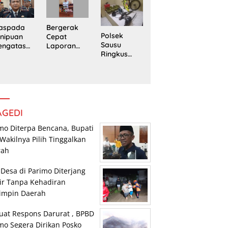
edung
Trans
Pengedar
rpustaka
Sulawesi
Sabu di
n
Parimo
Mepanga
Bergerak
aspada
Polsek
Cepat
nipuan
Sausu
Laporan
engatasn
Ringkus
Warga,
makan
Tiga Pelaku
Polsek
polres
Pencurian,
Tomini
n Kasat
Dua di
Amankan
eskrim
Antaranya
Terduga
lres
Anak di
Pengguna
arimo
Bawah
Sabu
AGEDI
Umur
mo Diterpa Bencana, Bupati
Wakilnya Pilih Tinggalkan
rah
 Desa di Parimo Diterjang
ir Tanpa Kehadiran
impin Daerah
uat Respons Darurat , BPBD
mo Segera Dirikan Posko