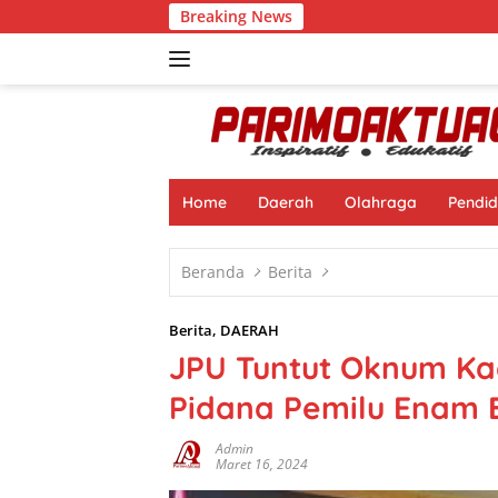
Langsung
Breaking News
Berop
ke
konten
Home
Daerah
Olahraga
Pendid
Beranda
Berita
Berita
,
DAERAH
JPU Tuntut Oknum Ka
Pidana Pemilu Enam 
Admin
Maret 16, 2024