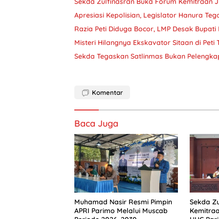
Sekda Zulfinasran Buka Forum Kemitraan 
Apresiasi Kepolisian, Legislator Hanura Teg
Razia Peti Diduga Bocor, LMP Desak Bupati 
Misteri Hilangnya Ekskavator Sitaan di Peti
Sekda Tegaskan Satlinmas Bukan Pelengkap
Komentar
Baca Juga
Muhamad Nasir Resmi Pimpin
Sekda Zu
APRI Parimo Melalui Muscab
Kemitra