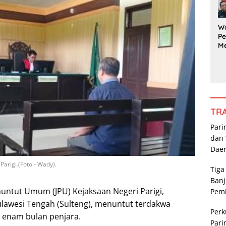
G
Pe
a
W
Pe
M
a
Ka
da
R
Po
P
TR
Pari
dan 
Dae
arigi.(Foto - Wady).
Tiga
Banj
untut Umum (JPU) Kejaksaan Negeri Parigi,
Pem
ulawesi Tengah (Sulteng), menuntut terdakwa
Perk
 enam bulan penjara.
Pari