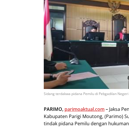
Sidang terdakwa pidana Pemilu di Pebgadilan Negeri P
PARIMO,
parimoaktual.com
–
Jaksa Pen
Kabupaten Parigi Moutong, (Parimo) S
tindak pidana Pemilu dengan hukuman