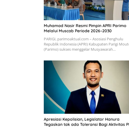
Muhamad Nasir Resmi Pimpin APRI Parimo
Melalui Muscab Periode 2026–2030
PARIGI, parimoaktual.com – Asosiasi Penghulu
Republik Indonesia (APRI) Kabupaten Parigi Mou
(Parimo) sukses menggelar Musyawarah…
Apresiasi Kepolisian, Legislator Hanura
Tegaskan tak ada Toleransi Bagi Aktivitas P