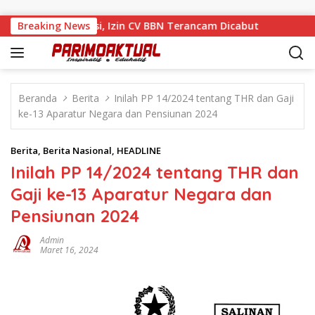
Langsung ke konten
 Tengah Sanksi, Izin CV BBN Terancam Dicabut
Breaking News
Muhamad 
Beranda
Berita
Inilah PP 14/2024 tentang THR dan Gaji
ke-13 Aparatur Negara dan Pensiunan 2024
Berita
,
Berita Nasional
,
HEADLINE
Inilah PP 14/2024 tentang THR dan
Gaji ke-13 Aparatur Negara dan
Pensiunan 2024
Admin
Maret 16, 2024