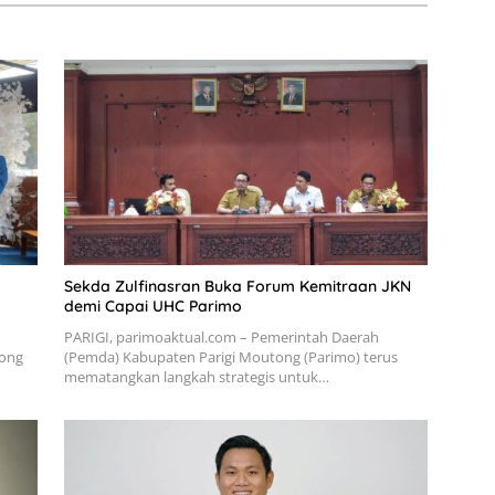
Sekda Zulfinasran Buka Forum Kemitraan JKN
demi Capai UHC Parimo
PARIGI, parimoaktual.com – Pemerintah Daerah
tong
(Pemda) Kabupaten Parigi Moutong (Parimo) terus
mematangkan langkah strategis untuk…