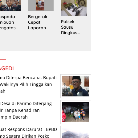
edung
Trans
Pengedar
rpustaka
Sulawesi
Sabu di
n
Parimo
Mepanga
Bergerak
aspada
Polsek
Cepat
nipuan
Sausu
Laporan
engatasn
Ringkus
Warga,
makan
Tiga Pelaku
Polsek
polres
Pencurian,
Tomini
n Kasat
Dua di
Amankan
eskrim
Antaranya
Terduga
lres
Anak di
Pengguna
arimo
Bawah
Sabu
AGEDI
Umur
mo Diterpa Bencana, Bupati
Wakilnya Pilih Tinggalkan
rah
 Desa di Parimo Diterjang
ir Tanpa Kehadiran
impin Daerah
uat Respons Darurat , BPBD
mo Segera Dirikan Posko