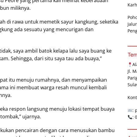
u Peore yang pertama kali melihat keberadaan
Karh
ebun miliknya.
Poh
ah di rawa untuk memetik sayur kangkung, seketika
Jalu
ngkung ada sesuatu yang mencurigan dan
Pen
tidak, saya ambil batok kelapa lalu saya buang ke
Te
kam. Sehingga, dari situ saya tau ada buaya,”
A
Jl. 
Pari
empat itu menuju rumahnya, dan menyampaikan
Sula
ama ini membuat warga resah muncul kembali
mnya.
Kont
reka respon langsung menuju lokasi tempat buaya
: 
ombak,” ujarnya.
:
lakukan pencairan dengan cara menusukan bambu