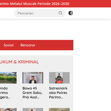
scab Periode 2026–2030
Tambang Sirtu di Baliara Berope
Sosial
Bencana
UKUM & KRIMINAL
emda
Bawa 45
Satresnark
arimo
Gram Sabu,
oba Polres
egera
Pria Asal
Parimo
kapi
Poso
Gerebek
omasi
Ditangkap
Rumah
oyek
di Jalur
Terduga