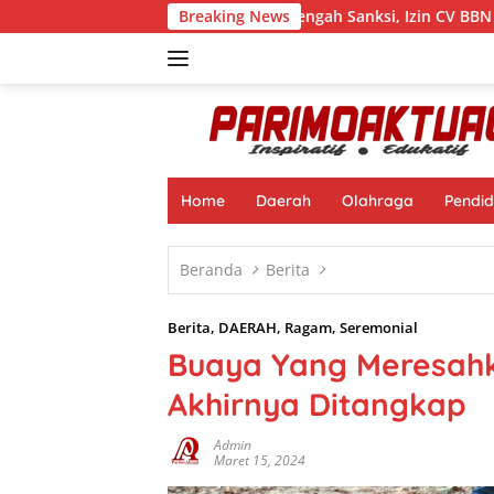
Langsung
Beroperasi di Tengah Sanksi, Izin CV BBN Terancam Dicabu
Breaking News
ke
konten
Home
Daerah
Olahraga
Pendid
Beranda
Berita
Berita
,
DAERAH
,
Ragam
,
Seremonial
Buaya Yang Meresah
Akhirnya Ditangkap
Admin
Maret 15, 2024