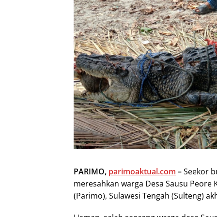
PARIMO,
parimoaktual.com
–
Seekor bu
meresahkan warga Desa Sausu Peore 
(Parimo), Sulawesi Tengah (Sulteng) ak