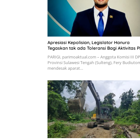
Apresiasi Kepolisian, Legislator Hanura
Tegaskan tak ada Toleransi Bagi Aktivitas P
PARIGI, parimoaktual.com – Anggota Komisi III D
Provinsi Sulawesi Tengah (Sulteng), Fery Budiuto
mendesak aparat…