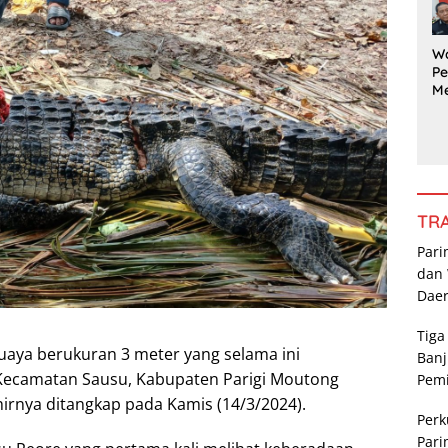
G
Pe
a
W
Pe
M
a
Ka
da
R
Po
P
TR
Pari
dan 
Dae
Tiga
aya berukuran 3 meter yang selama ini
Banj
Kecamatan Sausu, Kabupaten Parigi Moutong
Pem
hirnya ditangkap pada Kamis (14/3/2024).
Perk
Pari