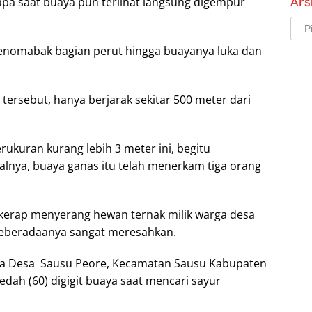
Ars
pa saat buaya pun terlihat langsung digempur
Arsi
nomabak bagian perut hingga buayanya luka dan
tersebut, hanya berjarak sekitar 500 meter dari
ukuran kurang lebih 3 meter ini, begitu
lnya, buaya ganas itu telah menerkam tiga orang
a kerap menyerang hewan ternak milik warga desa
eberadaanya sangat meresahkan.
ga Desa Sausu Peore, Kecamatan Sausu Kabupaten
dah (60) digigit buaya saat mencari sayur