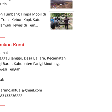
utla
on Tumbang Timpa Mobil di
r Trans Kebun Kopi, Satu
gemudi Tewas di Tem…
mukan Kami
lamat
Maggau Janggo, Desa Baliara, Kecamatan
gi Barat, Kabupaten Parigi Moutong,
wesi Tengah
ak
parimo.aktual@gmail.com
 083133236222