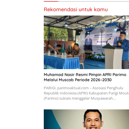
Rekomendasi untuk kamu
Muhamad Nasir Resmi Pimpin APRI Parimo
Melalui Muscab Periode 2026–2030
PARIGI, parimoaktual.com – Asosiasi Penghulu
Republik Indonesia (APRI) Kabupaten Parigi Mou
(Parimo) sukses menggelar Musyawarah…