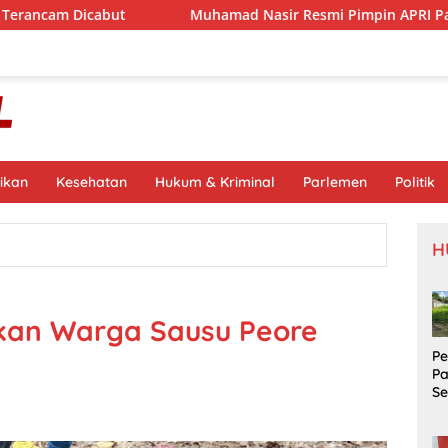
t
Muhamad Nasir Resmi Pimpin APRI Parimo Melalui Mu
ikan
Kesehatan
Hukum & Kriminal
Parlemen
Politik
H
kan Warga Sausu Peore
P
P
S
Si
S
Pr